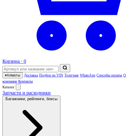
Корзина ·
0
▾
Алматы
Доставка
Подбор по VIN
Телеграм
WhatsApp
Способы оплаты
О
компании
Контакты
Каталог
Запчасти и расходники
Багажники, рейлинги, боксы