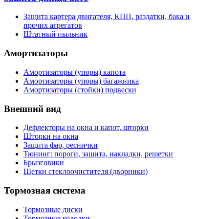
Защита картера двигателя, КПП, раздатки, бака и
прочих агрегатов
Штатный пыльник
Амортизаторы
Амортизаторы (упоры) капота
Амортизаторы (упоры) багажника
Амортизаторы (стойки) подвески
Внешний вид
Дефлекторы на окна и капот, шторки
Шторки на окна
Защита фар, реснички
Тюнинг: пороги, защита, накладки, решетки
Брызговики
Щетки стеклоочистителя (дворники)
Тормозная система
Тормозные диски
Тормозные колодки