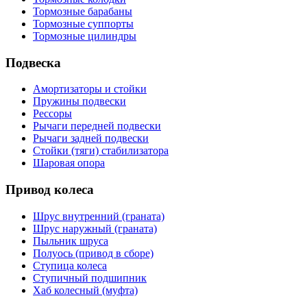
Тормозные барабаны
Тормозные суппорты
Тормозные цилиндры
Подвеска
Амортизаторы и стойки
Пружины подвески
Рессоры
Рычаги передней подвески
Рычаги задней подвески
Стойки (тяги) стабилизатора
Шаровая опора
Привод колеса
Шрус внутренний (граната)
Шрус наружный (граната)
Пыльник шруса
Полуось (привод в сборе)
Ступица колеса
Ступичный подшипник
Хаб колесный (муфта)