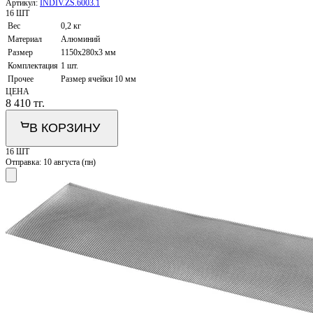
Артикул:
INDIV.ZS.6003.1
16 ШТ
Вес
0,2 кг
Материал
Алюминий
Размер
1150х280х3 мм
Комплектация
1 шт.
Прочее
Размер ячейки 10 мм
ЦЕНА
8 410
тг.
В КОРЗИНУ
16 ШТ
Отправка:
10 августа (пн)