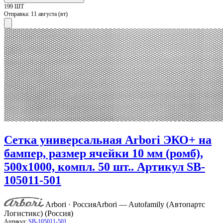
199 ШТ
Отправка:
11 августа (вт)
Сетка универсальная Arbori ЭКО+ на
бампер, размер ячейки 10 мм (ромб),
500х1000, компл. 50 шт.. Артикул SB-
105011-501
Arbori · Россия
Arbori — Autofamily (Автопартс
Логистикс) (Россия)
Артикул:
SB-105011-501