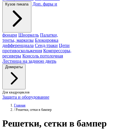
Доп. фары и
Кузов пикапа
фонари
Шноркель
Палатки,
тенты, маркизы
Блокировка
дифференциала
Сенд-траки
Цепи
противоскольжения
Компрессоры,
ресиверы
Консоль потолочная
Лестница на заднюю дверь
Домкраты
Для квадроциклов
Защита и оборудование
Главная
/
Решетки, сетки в бампер
Решетки
, сетки в бампер