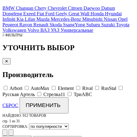
BMW
Changan
Chery
Chevrolet
Citroen
Daewoo
Datsun
Dongfeng
Exeed
Fiat
Ford
Geely
Great Wall
Honda
Hyundai
Infiniti
Kia
Lifan
Mazda
Mercedes-Benz
Mitsubishi
Nissan
Opel
Peugeot
Ravon
Renault
Skoda
SsangYong
Subaru
Suzuki
Toyota
Volkswagen
Volvo
ВАЗ
УАЗ
Универсальные
// ФИЛЬТРЫ
УТОЧНИТЬ ВЫБОР
✕
Производитель
Arbori
AutoMax
Element
Rival
RusStal
Русская Артель
Стрелка11
ТриАВС
ПРИМЕНИТЬ
СБРОС
НАЙДЕНО:
912 ТОВАРОВ
стр. 1 из 31
СОРТИРОВКА: