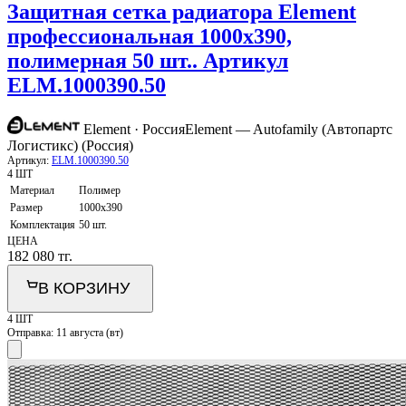
Защитная сетка радиатора Element
профессиональная 1000х390,
полимерная 50 шт.. Артикул
ELM.1000390.50
Element · Россия
Element — Autofamily (Автопартс
Логистикс) (Россия)
Артикул:
ELM.1000390.50
4 ШТ
Материал
Полимер
Размер
1000х390
Комплектация
50 шт.
ЦЕНА
182 080
тг.
В КОРЗИНУ
4 ШТ
Отправка:
11 августа (вт)