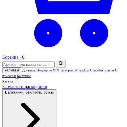
Корзина ·
0
▾
Алматы
Доставка
Подбор по VIN
Телеграм
WhatsApp
Способы оплаты
О
компании
Контакты
Каталог
Запчасти и расходники
Багажники, рейлинги, боксы