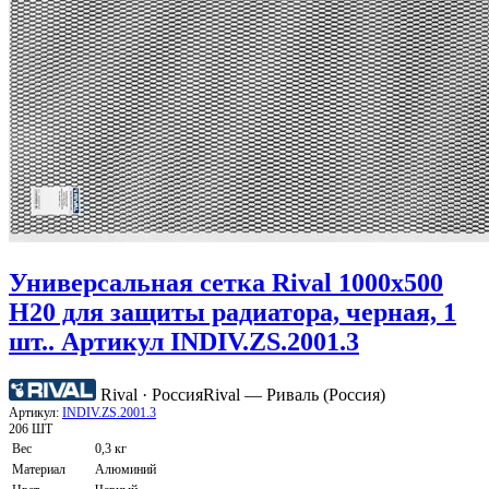
Универсальная сетка Rival 1000х500
H20 для защиты радиатора, черная, 1
шт.. Артикул INDIV.ZS.2001.3
Rival · Россия
Rival — Риваль (Россия)
Артикул:
INDIV.ZS.2001.3
206 ШТ
Вес
0,3 кг
Материал
Алюминий