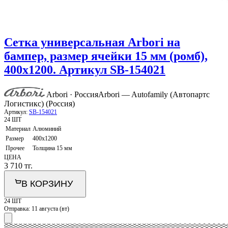
Сетка универсальная Arbori на
бампер, размер ячейки 15 мм (ромб),
400х1200. Артикул SB-154021
Arbori · Россия
Arbori — Autofamily (Автопартс
Логистикс) (Россия)
Артикул:
SB-154021
24 ШТ
Материал
Алюминий
Размер
400х1200
Прочее
Толщина 15 мм
ЦЕНА
3 710
тг.
В КОРЗИНУ
24 ШТ
Отправка:
11 августа (вт)