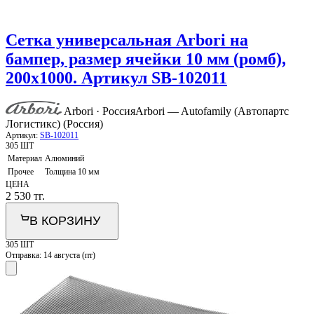
Сетка универсальная Arbori на
бампер, размер ячейки 10 мм (ромб),
200х1000. Артикул SB-102011
Arbori · Россия
Arbori — Autofamily (Автопартс
Логистикс) (Россия)
Артикул:
SB-102011
305 ШТ
Материал
Алюминий
Прочее
Толщина 10 мм
ЦЕНА
2 530
тг.
В КОРЗИНУ
305 ШТ
Отправка:
14 августа (пт)