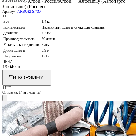
Arbori · Россия
Arbori — Autofamily (Автопартс
Логистикс) (Россия)
Артикул:
ARBORI.S.730
1 ШТ
Вес
1,4 кг
Комплектация
Насадки для шланга, сумка для хранения
Давление
7 Атм.
Производительность
30 л/мин
Максимальное давление
7 атм
Длина шланга
0,9 м
Напряжение
12 В
ЦЕНА
19 040
тг.
В КОРЗИНУ
1 ШТ
Отправка:
14 августа (пт)