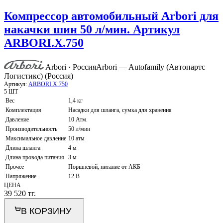
Компрессор автомобильный Arbori для
накачки шин 50 л/мин. Артикул
ARBORI.X.750
Arbori · Россия
Arbori — Autofamily (Автопартс
Логистикс) (Россия)
Артикул:
ARBORI.X.750
5 ШТ
Вес
1,4 кг
Комплектация
Насадки для шланга, сумка для хранения
Давление
10 Атм.
Производительность
50 л/мин
Максимальное давление
10 атм
Длина шланга
4 м
Длина провода питания
3 м
Прочее
Поршневой, питание от АКБ
Напряжение
12 В
ЦЕНА
39 520
тг.
В КОРЗИНУ