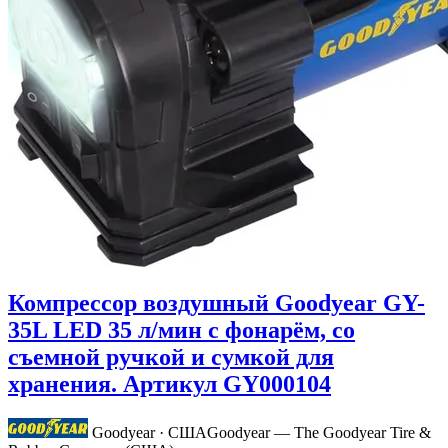
Компрессор воздушный Goodyear GY-
35L LED 35 л/мин с фонарём, со
съемной ручкой и сумкой для
хранения. Артикул GY000104
Goodyear · США
Goodyear — The Goodyear Tire &