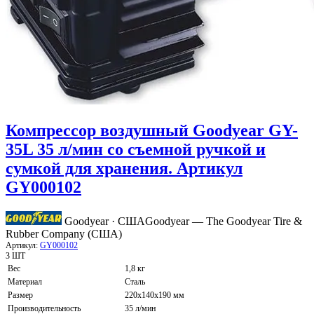
Компрессор воздушный Goodyear GY-
35L 35 л/мин со съемной ручкой и
сумкой для хранения. Артикул
GY000102
Goodyear · США
Goodyear — The Goodyear Tire &
Rubber Company (США)
Артикул:
GY000102
3 ШТ
Вес
1,8 кг
Материал
Сталь
Размер
220х140х190 мм
Производительность
35 л/мин