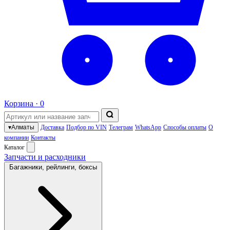
Корзина ·
0
▾
Алматы
Доставка
Подбор по VIN
Телеграм
WhatsApp
Способы оплаты
О
компании
Контакты
Каталог
Запчасти и расходники
Багажники, рейлинги, боксы