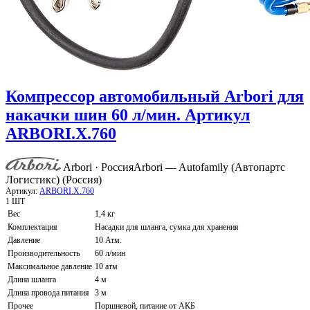
Компрессор автомобильный Arbori для
накачки шин 60 л/мин. Артикул
ARBORI.X.760
Arbori · Россия
Arbori — Autofamily (Автопартс
Логистикс) (Россия)
Артикул:
ARBORI.X.760
1 ШТ
Вес
1,4 кг
Комплектация
Насадки для шланга, сумка для хранения
Давление
10 Атм.
Производительность
60 л/мин
Максимальное давление
10 атм
Длина шланга
4 м
Длина провода питания
3 м
Прочее
Поршневой, питание от АКБ