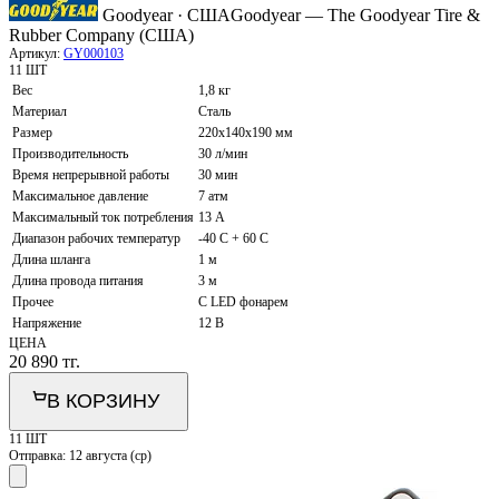
Goodyear · США
Goodyear — The Goodyear Tire &
Rubber Company (США)
Артикул:
GY000103
11 ШТ
Вес
1,8 кг
Материал
Сталь
Размер
220х140х190 мм
Производительность
30 л/мин
Время непрерывной работы
30 мин
Максимальное давление
7 атм
Максимальный ток потребления
13 А
Диапазон рабочих температур
-40 C + 60 C
Длина шланга
1 м
Длина провода питания
3 м
Прочее
С LED фонарем
Напряжение
12 В
ЦЕНА
20 890
тг.
В КОРЗИНУ
11 ШТ
Отправка:
12 августа (ср)