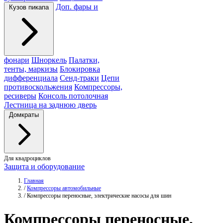
Доп. фары и
Кузов пикапа
фонари
Шноркель
Палатки,
тенты, маркизы
Блокировка
дифференциала
Сенд-траки
Цепи
противоскольжения
Компрессоры,
ресиверы
Консоль потолочная
Лестница на заднюю дверь
Домкраты
Для квадроциклов
Защита и оборудование
Главная
/
Компрессоры автомобильные
/
Компрессоры переносные, электрические насосы для шин
Компрессоры
переносные,