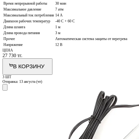
Время непрерывной работы
30 мин
Максимальное давление
7 атм
Максимальный ток потребления
14 А
Диапазон рабочих температур
-40 C + 60 C
Длина шланга
1 м
Длина провода питания
3 м
Прочее
Автоматическая система защиты от перегрева
Напряжение
12 В
ЦЕНА
27 730
тг.
В КОРЗИНУ
3 ШТ
Отправка:
13 августа (чт)