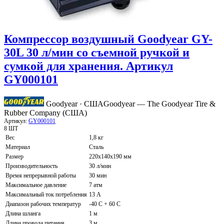
Компрессор воздушный Goodyear GY-
30L 30 л/мин со съемной ручкой и
сумкой для хранения. Артикул
GY000101
Goodyear · США
Goodyear — The Goodyear Tire &
Rubber Company (США)
Артикул:
GY000101
8 ШТ
Вес
1,8 кг
Материал
Сталь
Размер
220х140х190 мм
Производительность
30 л/мин
Время непрерывной работы
30 мин
Максимальное давление
7 атм
Максимальный ток потребления
13 А
Диапазон рабочих температур
-40 C + 60 C
Длина шланга
1 м
Длина провода питания
3 м