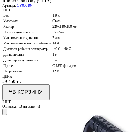
Rubber Company (США)
Артикул:
GY000104
2 ШТ
Вес
1.9 кг
Материал
Сталь
Размер
220х140х190 мм
Производительность
35 л/мин
Максимальное давление
7 атм
Максимальный ток потребления
14 А
Диапазон рабочих температур
-40 C + 60 C
Длина шланга
1 м
Длина провода питания
3 м
Прочее
С LED фонарем
Напряжение
12 В
ЦЕНА
29 460
тг.
В КОРЗИНУ
2 ШТ
Отправка:
13 августа (чт)