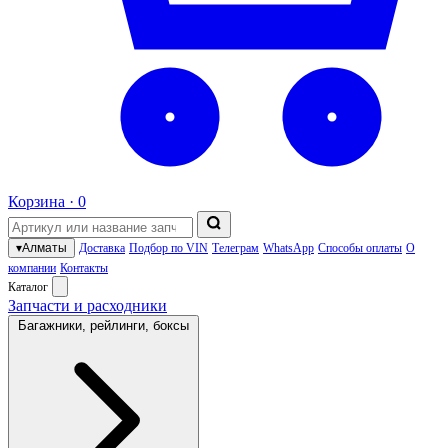
Корзина ·
0
▾
Алматы
Доставка
Подбор по VIN
Телеграм
WhatsApp
Способы оплаты
О
компании
Контакты
Каталог
Запчасти и расходники
Багажники, рейлинги, боксы