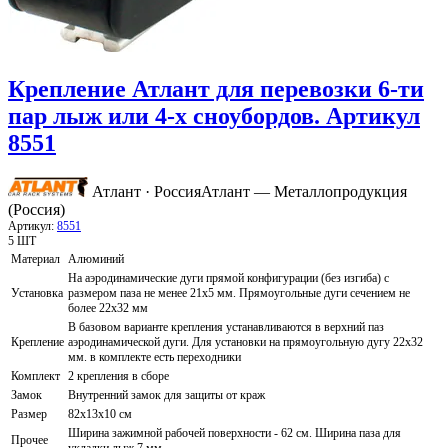
Крепление Атлант для перевозки 6-ти
пар лыж или 4-х сноубордов. Артикул
8551
Атлант · Россия
Атлант — Металлопродукция
(Россия)
Артикул:
8551
5 ШТ
Материал
Алюминий
На аэродинамические дуги прямой конфигурации (без изгиба) с
Установка
размером паза не менее 21х5 мм. Прямоугольные дуги сечением не
более 22х32 мм
В базовом варианте крепления устанавливаются в верхний паз
Крепление
аэродинамической дуги. Для установки на прямоугольную дугу 22х32
мм. в комплекте есть переходники
Комплект
2 крепления в сборе
Замок
Внутренний замок для защиты от краж
Размер
82х13х10 см
Ширина зажимной рабочей поверхности - 62 см. Ширина паза для
Прочее
укладки лыж 7 мм