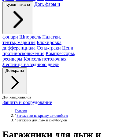
Доп. фары и
Кузов пикапа
фонари
Шноркель
Палатки,
тенты, маркизы
Блокировка
дифференциала
Сенд-траки
Цепи
противоскольжения
Компрессоры,
ресиверы
Консоль потолочная
Лестница на заднюю дверь
Домкраты
Для квадроциклов
Защита и оборудование
Главная
/
Багажники на крышу автомобиля
/
Багажник для лыж и сноубордов
Багажники
для лыж и