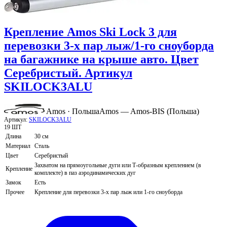
Крепление Amos Ski Lock 3 для
перевозки 3-х пар лыж/1-го сноуборда
на багажнике на крыше авто. Цвет
Серебристый. Артикул
SKILOCK3ALU
Amos · Польша
Amos — Amos-BIS (Польша)
Артикул:
SKILOCK3ALU
19 ШТ
Длина
30 см
Материал
Сталь
Цвет
Серебристый
Захватом на прямоугольные дуги или Т-образным креплением (в
Крепление
комплекте) в паз аэродинамических дуг
Замок
Есть
Прочее
Крепление для перевозки 3-х пар лыж или 1-го сноуборда