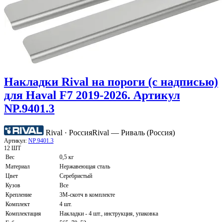
Накладки Rival на пороги (с надписью)
для Haval F7 2019-2026. Артикул
NP.9401.3
Rival · Россия
Rival — Риваль (Россия)
Артикул:
NP.9401.3
12 ШТ
Вес
0,5 кг
Материал
Нержавеющая сталь
Цвет
Серебристый
Кузов
Все
Крепление
3М-скотч в комплекте
Комплект
4 шт.
Комплектация
Накладки - 4 шт., инструкция, упаковка