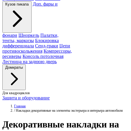
Доп. фары и
Кузов пикапа
фонари
Шноркель
Палатки,
тенты, маркизы
Блокировка
дифференциала
Сенд-траки
Цепи
противоскольжения
Компрессоры,
ресиверы
Консоль потолочная
Лестница на заднюю дверь
Домкраты
Для квадроциклов
Защита и оборудование
Главная
/
Накладки декоративные на элементы экстерьера и интерьера автомобиля
Декоративные
накладки
на