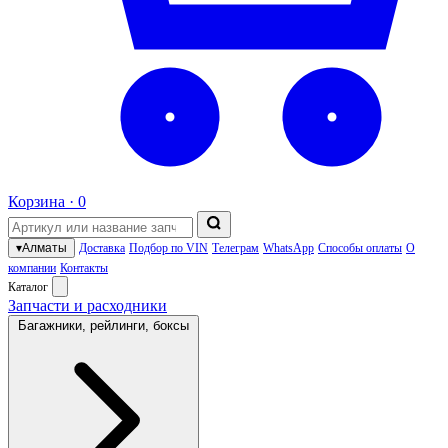
Корзина ·
0
▾
Алматы
Доставка
Подбор по VIN
Телеграм
WhatsApp
Способы оплаты
О
компании
Контакты
Каталог
Запчасти и расходники
Багажники, рейлинги, боксы