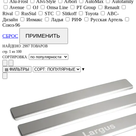
Alu-Frost
Alvi-Style
Arbori
AutoMax
Autofamily
Avenue
OJ
Omsa Line
PT Group
Renault
Rival
RusStal
STC
Slitkoff
Toyota
АВС-
Дизайн
Инмакс
Ладья
РИФ
Русская Артель
Союз-96
ПРИМЕНИТЬ
СБРОС
НАЙДЕНО:
2997 ТОВАРОВ
стр. 1 из 100
СОРТИРОВКА:
▾
ФИЛЬТРЫ
▤