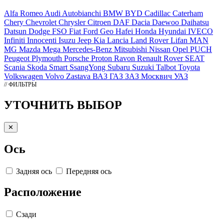
Alfa Romeo
Audi
Autobianchi
BMW
BYD
Cadillac
Caterham
Chery
Chevrolet
Chrysler
Citroen
DAF
Dacia
Daewoo
Daihatsu
Datsun
Dodge
FSO
Fiat
Ford
Geo
Hafei
Honda
Hyundai
IVECO
Infiniti
Innocenti
Isuzu
Jeep
Kia
Lancia
Land Rover
Lifan
MAN
MG
Mazda
Mega
Mercedes-Benz
Mitsubishi
Nissan
Opel
PUCH
Peugeot
Plymouth
Porsche
Proton
Ravon
Renault
Rover
SEAT
Scania
Skoda
Smart
SsangYong
Subaru
Suzuki
Talbot
Toyota
Volkswagen
Volvo
Zastava
ВАЗ
ГАЗ
ЗАЗ
Москвич
УАЗ
// ФИЛЬТРЫ
УТОЧНИТЬ ВЫБОР
✕
Ось
Задняя ось
Передняя ось
Расположение
Сзади