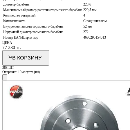
Диаметр барабана
228,6
Максимальный размер расточки тормозного барабана
229,5 мм
Количество отверстий
4
Комплектность
С подшипником
Внутренняя высота тормозного барабана
52 мм
Наружный диаметр тормозного барабана
272
Номер EAN/Штрих-код
4680295154013
ЦЕНА
77 280
тг.
В КОРЗИНУ
388 ШТ
Отправка:
10 августа (пн)