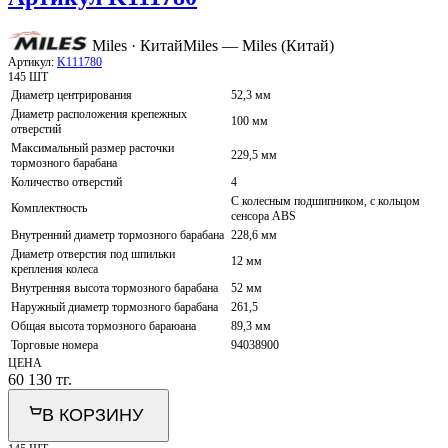
Miles · Китай
Miles — Miles (Китай)
Артикул:
K111780
145 ШТ
Диаметр центрирования
52,3 мм
Диаметр расположения крепежных
100 мм
отверстий
Максимальный размер расточки
229,5 мм
тормозного барабана
Количество отверстий
4
С колесным подшипником, с кольцом
Комплектность
сенсора ABS
Внутренний диаметр тормозного барабана
228,6 мм
Диаметр отверстия под шпильки
12 мм
крепления колеса
Внутренняя высота тормозного барабана
52 мм
Наружный диаметр тормозного барабана
261,5
Общая высота тормозного бараюана
89,3 мм
Торговые номера
94038900
ЦЕНА
60 130
тг.
В КОРЗИНУ