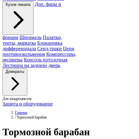
Доп. фары и
Кузов пикапа
фонари
Шноркель
Палатки,
тенты, маркизы
Блокировка
дифференциала
Сенд-траки
Цепи
противоскольжения
Компрессоры,
ресиверы
Консоль потолочная
Лестница на заднюю дверь
Домкраты
Для квадроциклов
Защита и оборудование
Главная
/
Тормозной барабан
Тормозной
барабан