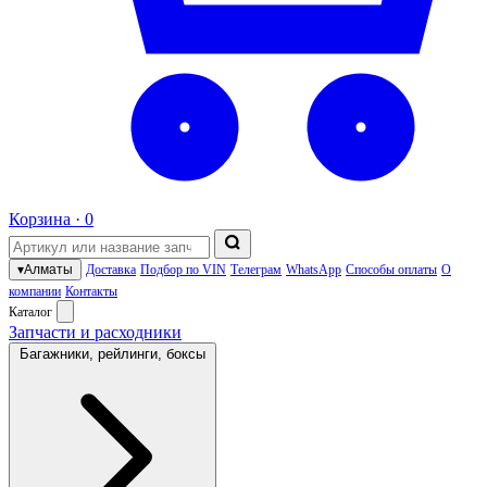
Корзина ·
0
▾
Алматы
Доставка
Подбор по VIN
Телеграм
WhatsApp
Способы оплаты
О
компании
Контакты
Каталог
Запчасти и расходники
Багажники, рейлинги, боксы