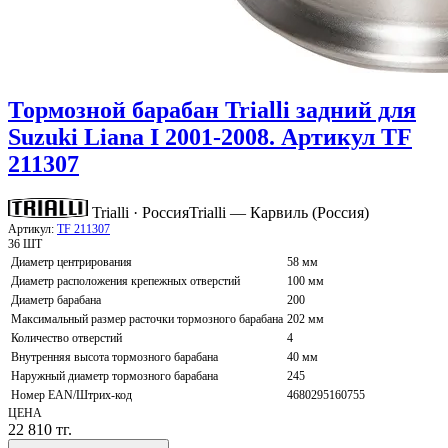
Тормозной барабан Trialli задний для
Suzuki Liana I 2001-2008. Артикул TF
211307
Trialli · Россия
Trialli — Карвиль (Россия)
Артикул:
TF 211307
36 ШТ
Диаметр центрирования
58 мм
Диаметр расположения крепежных отверстий
100 мм
Диаметр барабана
200
Максимальный размер расточки тормозного барабана
202 мм
Количество отверстий
4
Внутренняя высота тормозного барабана
40 мм
Наружный диаметр тормозного барабана
245
Номер EAN/Штрих-код
4680295160755
ЦЕНА
22 810
тг.