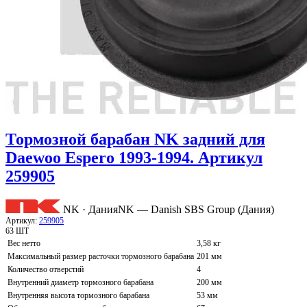
Тормозной барабан NK задний для
Daewoo Espero 1993-1994. Артикул
259905
NK · Дания
NK — Danish SBS Group (Дания)
Артикул:
259905
63 ШТ
Вес нетто
3,58 кг
Максимальный размер расточки тормозного барабана
201 мм
Количество отверстий
4
Внутренний диаметр тормозного барабана
200 мм
Внутренняя высота тормозного барабана
53 мм