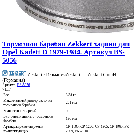
Тормозной барабан Zekkert задний для
Opel Kadett D 1979-1984. Артикул BS-
5056
Zekkert · Германия
Zekkert — Zekkert GmbH
(Германия)
Артикул:
BS-5056
7 ШТ
Вес
3,38 кг
Максимальный размер расточки
201 мм
тормозного барабана
Количество отверстий
5
Внутренний диаметр тормозного
196 мм
барабана
Артикулы рекомендуемых
CP-1105, CP-1205, CP-1305, CP-1965, FK-
комплектующих
2005, FK-2010