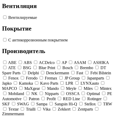
Вентиляция
Вентилируемые
Покрытие
С антикоррозионным покрытием
Производитель
ABE
ABS
ACDelco
AP
ASAM
ASHIKA
ATE
BSG
Blue Print
Bosch
Brembo
DT
Spare Parts
Delphi
Denckermann
Fast
Febi Bilstein
Fenox
Ferodo
Fremax
JP Group
Japanparts
Japko
Kamoka
Kavo Parts
LPR
LYNXauto
MAPCO
MaXgear
Mando
Meyle
Miles
Mintex
Mobiland
NK
Nipparts
OSSCA
Optimal
PE
Automotive
Patron
Profit
RED Line
Rotinger
SKF
SWAG
Sampa
Sangsin Hi-Q
Stellox
TRW
Textar
Trialli
Vika
Zekkert
Zentparts
Zimmermann