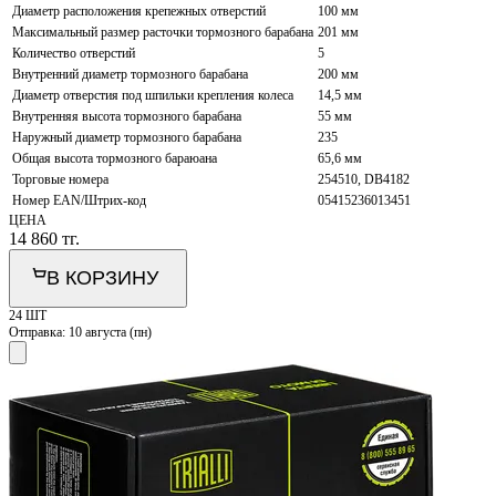
Диаметр расположения крепежных отверстий
100 мм
Максимальный размер расточки тормозного барабана
201 мм
Количество отверстий
5
Внутренний диаметр тормозного барабана
200 мм
Диаметр отверстия под шпильки крепления колеса
14,5 мм
Внутренняя высота тормозного барабана
55 мм
Наружный диаметр тормозного барабана
235
Общая высота тормозного бараюана
65,6 мм
Торговые номера
254510, DB4182
Номер EAN/Штрих-код
05415236013451
ЦЕНА
14 860
тг.
В КОРЗИНУ
24 ШТ
Отправка:
10 августа (пн)