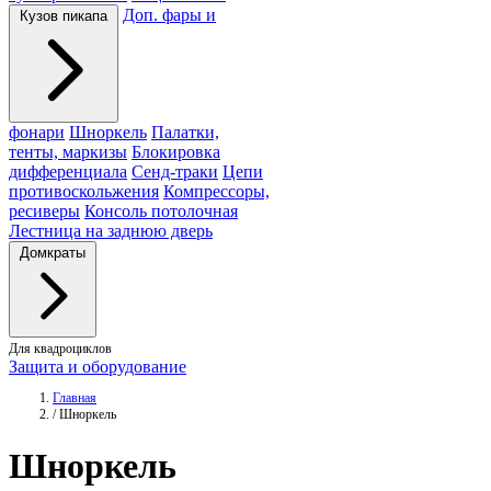
Доп. фары и
Кузов пикапа
фонари
Шноркель
Палатки,
тенты, маркизы
Блокировка
дифференциала
Сенд-траки
Цепи
противоскольжения
Компрессоры,
ресиверы
Консоль потолочная
Лестница на заднюю дверь
Домкраты
Для квадроциклов
Защита и оборудование
Главная
/
Шноркель
Шноркель