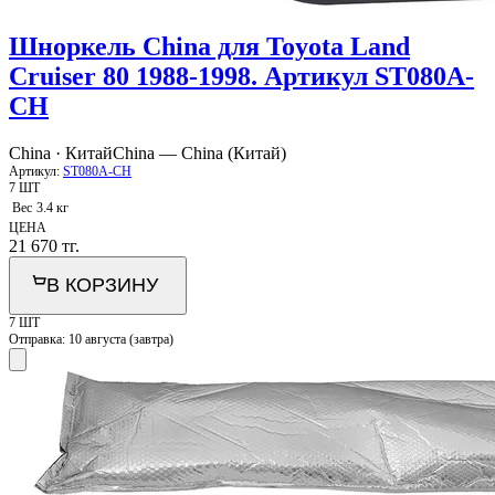
Шноркель China для Toyota Land
Cruiser 80 1988-1998. Артикул ST080A-
CH
China · Китай
China — China (Китай)
Артикул:
ST080A-CH
7 ШТ
Вес
3.4 кг
ЦЕНА
21 670
тг.
В КОРЗИНУ
7 ШТ
Отправка:
10 августа (завтра)