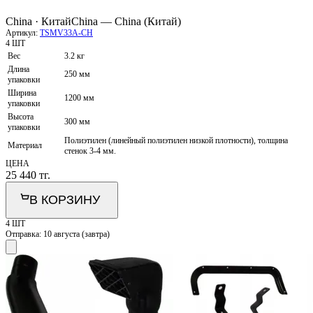
China · Китай
China — China (Китай)
Артикул:
TSMV33A-CH
4 ШТ
Вес
3.2 кг
Длина
250 мм
упаковки
Ширина
1200 мм
упаковки
Высота
300 мм
упаковки
Полиэтилен (линейный полиэтилен низкой плотности), толщина
Материал
стенок 3-4 мм.
ЦЕНА
25 440
тг.
В КОРЗИНУ
4 ШТ
Отправка:
10 августа (завтра)