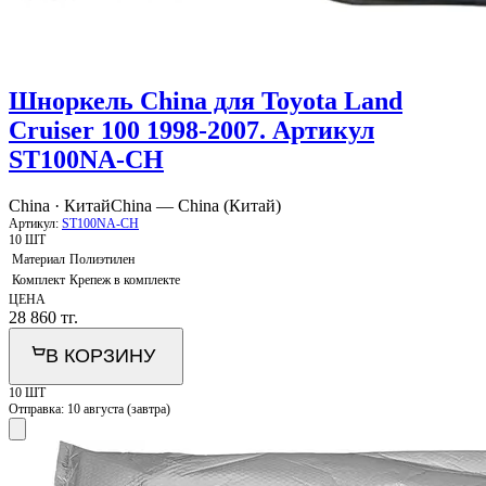
Шноркель China для Toyota Land
Cruiser 100 1998-2007. Артикул
ST100NA-CH
China · Китай
China — China (Китай)
Артикул:
ST100NA-CH
10 ШТ
Материал
Полиэтилен
Комплект
Крепеж в комплекте
ЦЕНА
28 860
тг.
В КОРЗИНУ
10 ШТ
Отправка:
10 августа (завтра)