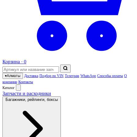
Корзина ·
0
▾
Алматы
Доставка
Подбор по VIN
Телеграм
WhatsApp
Способы оплаты
О
компании
Контакты
Каталог
Запчасти и расходники
Багажники, рейлинги, боксы