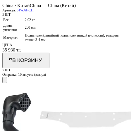
China · Китай
China — China (Китай)
Артикул:
SJWJA-CH
5 ШТ
Вес
2.92 кг
Длина
250 мм
упаковки
Полиэтилен (линейный полиэтилен низкой плотности), толщина
Материал
стенок 3-4 мм.
ЦЕНА
35 930
тг.
В КОРЗИНУ
5 ШТ
Отправка:
10 августа (завтра)