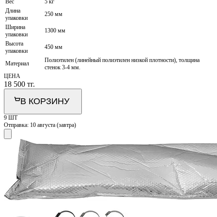
Вес
5 кг
Длина
250 мм
упаковки
Ширина
1300 мм
упаковки
Высота
450 мм
упаковки
Полиэтилен (линейный полиэтилен низкой плотности), толщина
Материал
стенок 3-4 мм.
ЦЕНА
18 500
тг.
В КОРЗИНУ
9 ШТ
Отправка:
10 августа (завтра)