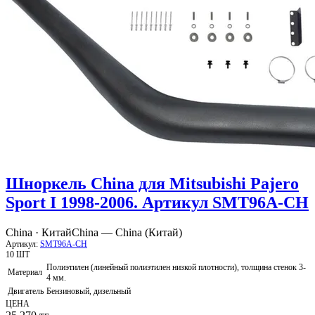
Шноркель China для Mitsubishi Pajero
Sport I 1998-2006. Артикул SMT96A-CH
China · Китай
China — China (Китай)
Артикул:
SMT96A-CH
10 ШТ
Полиэтилен (линейный полиэтилен низкой плотности), толщина стенок 3-
Материал
4 мм.
Двигатель
Бензиновый, дизельный
ЦЕНА