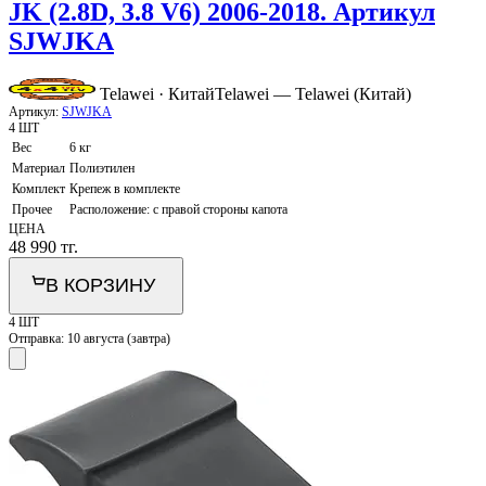
JK (2.8D, 3.8 V6) 2006-2018. Артикул
SJWJKA
Telawei · Китай
Telawei — Telawei (Китай)
Артикул:
SJWJKA
4 ШТ
Вес
6 кг
Материал
Полиэтилен
Комплект
Крепеж в комплекте
Прочее
Расположение: с правой стороны капота
ЦЕНА
48 990
тг.
В КОРЗИНУ
4 ШТ
Отправка:
10 августа (завтра)