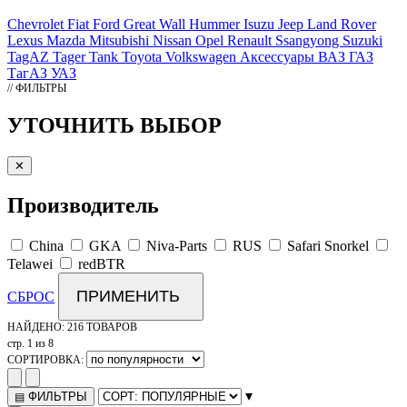
Chevrolet
Fiat
Ford
Great Wall
Hummer
Isuzu
Jeep
Land Rover
Lexus
Mazda
Mitsubishi
Nissan
Opel
Renault
Ssangyong
Suzuki
TagAZ Tager
Tank
Toyota
Volkswagen
Аксессуары
ВАЗ
ГАЗ
ТагАЗ
УАЗ
// ФИЛЬТРЫ
УТОЧНИТЬ ВЫБОР
✕
Производитель
China
GKA
Niva-Parts
RUS
Safari Snorkel
Telawei
redBTR
ПРИМЕНИТЬ
СБРОС
НАЙДЕНО:
216 ТОВАРОВ
стр. 1 из 8
СОРТИРОВКА:
▾
ФИЛЬТРЫ
▤