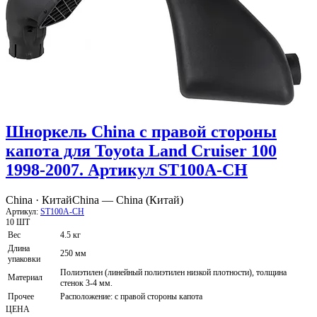
Шноркель China с правой стороны
капота для Toyota Land Cruiser 100
1998-2007. Артикул ST100A-CH
China · Китай
China — China (Китай)
Артикул:
ST100A-CH
10 ШТ
Вес
4.5 кг
Длина
250 мм
упаковки
Полиэтилен (линейный полиэтилен низкой плотности), толщина
Материал
стенок 3-4 мм.
Прочее
Расположение: с правой стороны капота
ЦЕНА