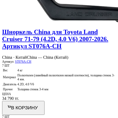
Шноркель China для Toyota Land
Cruiser 71-79 (4.2D, 4.0 V6) 2007-2026.
Артикул ST076A-CH
China · Китай
China — China (Китай)
Артикул:
ST076A-CH
7 ШТ
Вес
4 кг
Полиэтилен (линейный полиэтилен низкой плотности), толщина стенок 3-
Материал
4 мм.
Двигатель
4.2D, 4.0 V6
Прочее
Толщина стенок 3-4 мм
ЦЕНА
34 790
тг.
В КОРЗИНУ
7 ШТ