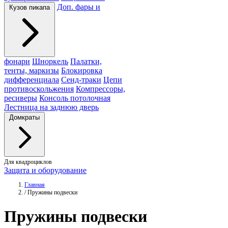
Доп. фары и
Кузов пикапа
фонари
Шноркель
Палатки,
тенты, маркизы
Блокировка
дифференциала
Сенд-траки
Цепи
противоскольжения
Компрессоры,
ресиверы
Консоль потолочная
Лестница на заднюю дверь
Домкраты
Для квадроциклов
Защита и оборудование
Главная
/
Пружины подвески
Пружины
подвески