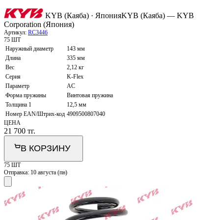
KYB (Каяба) · Япония
KYB (Каяба) — KYB
Corporation (Япония)
Артикул:
RC3446
75 ШТ
Наружный диаметр
143 мм
Длина
335 мм
Вес
2,12 кг
Серия
K-Flex
Параметр
AC
Форма пружины
Винтовая пружина
Толщина 1
12,5 мм
Номер EAN/Штрих-код
4909500807040
ЦЕНА
21 700
тг.
В КОРЗИНУ
75 ШТ
Отправка:
10 августа (пн)