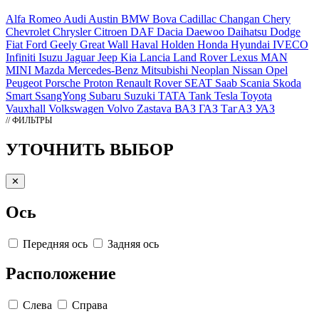
Alfa Romeo
Audi
Austin
BMW
Bova
Cadillac
Changan
Chery
Chevrolet
Chrysler
Citroen
DAF
Dacia
Daewoo
Daihatsu
Dodge
Fiat
Ford
Geely
Great Wall
Haval
Holden
Honda
Hyundai
IVECO
Infiniti
Isuzu
Jaguar
Jeep
Kia
Lancia
Land Rover
Lexus
MAN
MINI
Mazda
Mercedes-Benz
Mitsubishi
Neoplan
Nissan
Opel
Peugeot
Porsche
Proton
Renault
Rover
SEAT
Saab
Scania
Skoda
Smart
SsangYong
Subaru
Suzuki
TATA
Tank
Tesla
Toyota
Vauxhall
Volkswagen
Volvo
Zastava
ВАЗ
ГАЗ
ТагАЗ
УАЗ
// ФИЛЬТРЫ
УТОЧНИТЬ ВЫБОР
✕
Ось
Передняя ось
Задняя ось
Расположение
Слева
Справа