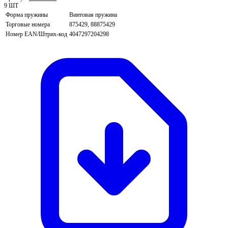
9 ШТ
Форма пружины
Винтовая пружина
Торговые номера
875429, 88875429
Номер EAN/Штрих-код
4047297204298