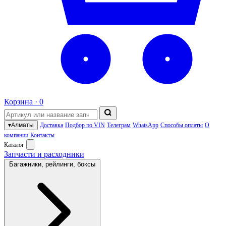
Корзина ·
0
▾
Алматы
Доставка
Подбор по VIN
Телеграм
WhatsApp
Способы оплаты
О
компании
Контакты
Каталог
Запчасти и расходники
Багажники, рейлинги, боксы