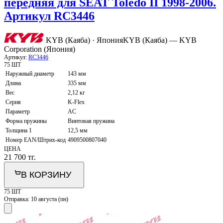
передняя для SEAT Toledo II 1998-2006.
Артикул RC3446
KYB (Каяба) · Япония
KYB (Каяба) — KYB
Corporation (Япония)
Артикул:
RC3446
75 ШТ
Наружный диаметр
143 мм
Длина
335 мм
Вес
2,12 кг
Серия
K-Flex
Параметр
AC
Форма пружины
Винтовая пружина
Толщина 1
12,5 мм
Номер EAN/Штрих-код
4909500807040
ЦЕНА
21 700
тг.
В КОРЗИНУ
75 ШТ
Отправка:
10 августа (пн)