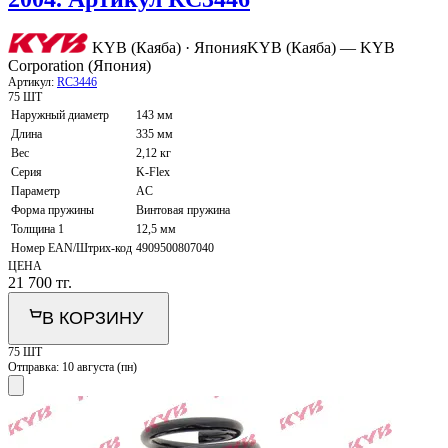
KYB (Каяба) · Япония
KYB (Каяба) — KYB
Corporation (Япония)
Артикул:
RC3446
75 ШТ
Наружный диаметр
143 мм
Длина
335 мм
Вес
2,12 кг
Серия
K-Flex
Параметр
AC
Форма пружины
Винтовая пружина
Толщина 1
12,5 мм
Номер EAN/Штрих-код
4909500807040
ЦЕНА
21 700
тг.
В КОРЗИНУ
75 ШТ
Отправка:
10 августа (пн)