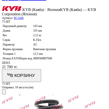
KYB (Каяба) · Япония
KYB (Каяба) — KYB
Corporation (Япония)
Артикул:
RC3446
75 ШТ
Наружный диаметр
143 мм
Длина
335 мм
Вес
2,12 кг
Серия
K-Flex
Параметр
AC
Форма пружины
Винтовая пружина
Толщина 1
12,5 мм
Номер EAN/Штрих-код
4909500807040
ЦЕНА
21 700
тг.
В КОРЗИНУ
75 ШТ
Отправка:
10 августа (пн)