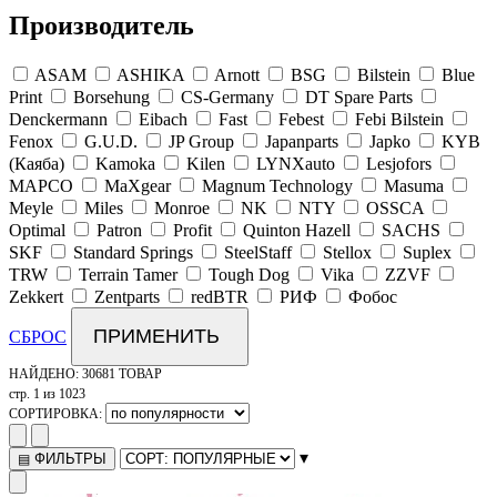
Производитель
ASAM
ASHIKA
Arnott
BSG
Bilstein
Blue
Print
Borsehung
CS-Germany
DT Spare Parts
Denckermann
Eibach
Fast
Febest
Febi Bilstein
Fenox
G.U.D.
JP Group
Japanparts
Japko
KYB
(Каяба)
Kamoka
Kilen
LYNXauto
Lesjofors
MAPCO
MaXgear
Magnum Technology
Masuma
Meyle
Miles
Monroe
NK
NTY
OSSCA
Optimal
Patron
Profit
Quinton Hazell
SACHS
SKF
Standard Springs
SteelStaff
Stellox
Suplex
TRW
Terrain Tamer
Tough Dog
Vika
ZZVF
Zekkert
Zentparts
redBTR
РИФ
Фобос
ПРИМЕНИТЬ
СБРОС
НАЙДЕНО:
30681 ТОВАР
стр. 1 из 1023
СОРТИРОВКА:
▾
ФИЛЬТРЫ
▤