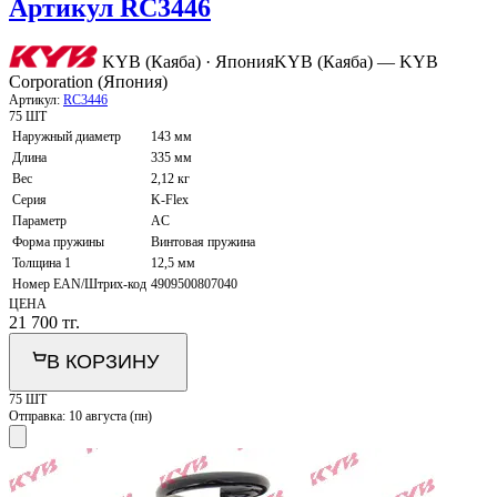
Артикул RC3446
KYB (Каяба) · Япония
KYB (Каяба) — KYB
Corporation (Япония)
Артикул:
RC3446
75 ШТ
Наружный диаметр
143 мм
Длина
335 мм
Вес
2,12 кг
Серия
K-Flex
Параметр
AC
Форма пружины
Винтовая пружина
Толщина 1
12,5 мм
Номер EAN/Штрих-код
4909500807040
ЦЕНА
21 700
тг.
В КОРЗИНУ
75 ШТ
Отправка:
10 августа (пн)