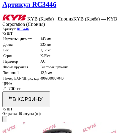
Артикул RC3446
KYB (Каяба) · Япония
KYB (Каяба) — KYB
Corporation (Япония)
Артикул:
RC3446
75 ШТ
Наружный диаметр
143 мм
Длина
335 мм
Вес
2,12 кг
Серия
K-Flex
Параметр
AC
Форма пружины
Винтовая пружина
Толщина 1
12,5 мм
Номер EAN/Штрих-код
4909500807040
ЦЕНА
21 700
тг.
В КОРЗИНУ
75 ШТ
Отправка:
10 августа (пн)