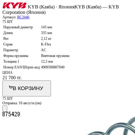
KYB (Каяба) · Япония
KYB (Каяба) — KYB
Corporation (Япония)
Артикул:
RC3446
75 ШТ
Наружный диаметр
143 мм
Длина
335 мм
Вес
2,12 кг
Серия
K-Flex
Параметр
AC
Форма пружины
Винтовая пружина
Толщина 1
12,5 мм
Номер EAN/Штрих-код
4909500807040
ЦЕНА
21 700
тг.
В КОРЗИНУ
75 ШТ
Отправка:
10 августа (пн)