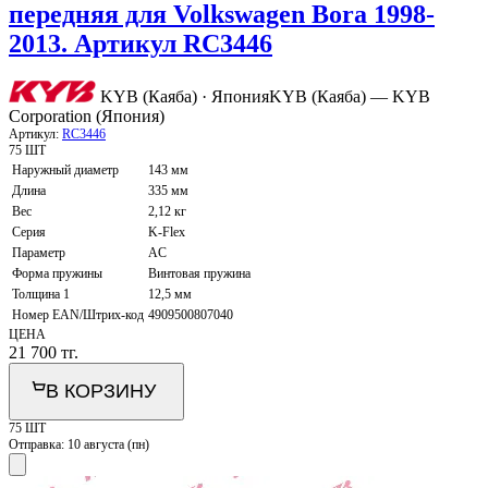
передняя для Volkswagen Bora 1998-
2013. Артикул RC3446
KYB (Каяба) · Япония
KYB (Каяба) — KYB
Corporation (Япония)
Артикул:
RC3446
75 ШТ
Наружный диаметр
143 мм
Длина
335 мм
Вес
2,12 кг
Серия
K-Flex
Параметр
AC
Форма пружины
Винтовая пружина
Толщина 1
12,5 мм
Номер EAN/Штрих-код
4909500807040
ЦЕНА
21 700
тг.
В КОРЗИНУ
75 ШТ
Отправка:
10 августа (пн)