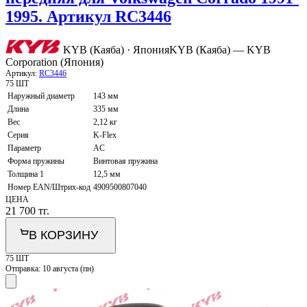
1995. Артикул RC3446
KYB (Каяба) · Япония
KYB (Каяба) — KYB
Corporation (Япония)
Артикул:
RC3446
75 ШТ
Наружный диаметр
143 мм
Длина
335 мм
Вес
2,12 кг
Серия
K-Flex
Параметр
AC
Форма пружины
Винтовая пружина
Толщина 1
12,5 мм
Номер EAN/Штрих-код
4909500807040
ЦЕНА
21 700
тг.
В КОРЗИНУ
75 ШТ
Отправка:
10 августа (пн)