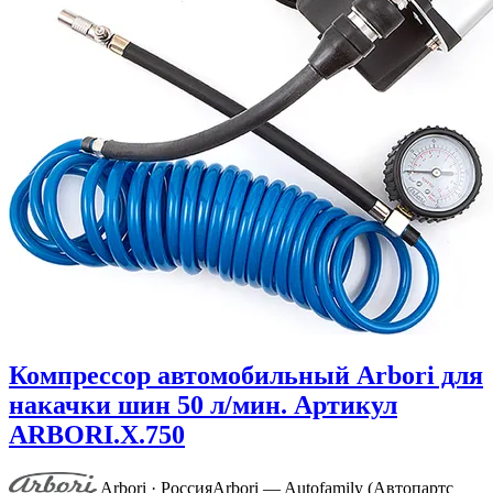
Компрессор автомобильный Arbori для
накачки шин 50 л/мин. Артикул
ARBORI.X.750
Arbori · Россия
Arbori — Autofamily (Автопартс