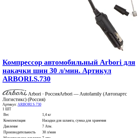
Компрессор автомобильный Arbori для
накачки шин 30 л/мин. Артикул
ARBORI.S.730
Arbori · Россия
Arbori — Autofamily (Автопартс
Логистикс) (Россия)
Артикул:
ARBORI.S.730
1 ШТ
Вес
1,4 кг
Комплектация
Насадки для шланга, сумка для хранения
Давление
7 Атм.
Производительность
30 л/мин