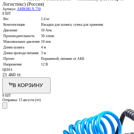
Логистикс) (Россия)
Артикул:
ARBORI.X.750
8 ШТ
Вес
1,4 кг
Комплектация
Насадки для шланга, сумка для хранения
Давление
10 Атм.
Производительность
50 л/мин
Максимальное давление
10 атм
Длина шланга
4 м
Длина провода питания
3 м
Прочее
Поршневой, питание от АКБ
Напряжение
12 В
ЦЕНА
21 460
тг.
В КОРЗИНУ
8 ШТ
Отправка:
13 августа (чт)