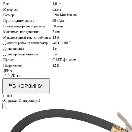
Вес
1,8 кг
Материал
Сталь
Размер
220х140х190 мм
Производительность
30 л/мин
Время непрерывной работы
30 мин
Максимальное давление
7 атм
Максимальный ток потребления
13 А
Диапазон рабочих температур
-40 C + 60 C
Длина шланга
1 м
Длина провода питания
3 м
Прочее
С LED фонарем
Напряжение
12 В
ЦЕНА
21 520
тг.
В КОРЗИНУ
11 ШТ
Отправка:
11 августа (вт)