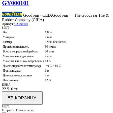
GY000101
Goodyear · США
Goodyear — The Goodyear Tire &
Rubber Company (США)
Артикул:
GY000101
8 ШТ
Вес
1,8 кг
Материал
Сталь
Размер
220х140х190 мм
Производительность
30 л/мин
Время непрерывной работы
30 мин
Максимальное давление
7 атм
Максимальный ток потребления
13 А
Диапазон рабочих температур
-40 C + 60 C
Длина шланга
1 м
Длина провода питания
3 м
Напряжение
12 В
ЦЕНА
22 510
тг.
В КОРЗИНУ
8 ШТ
Отправка:
11 августа (вт)