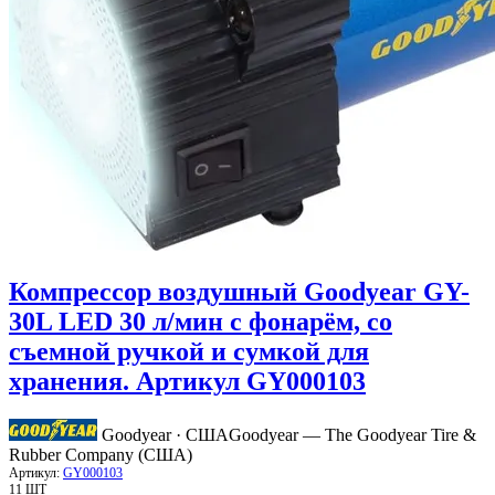
Компрессор воздушный Goodyear GY-
30L LED 30 л/мин с фонарём, со
съемной ручкой и сумкой для
хранения. Артикул GY000103
Goodyear · США
Goodyear — The Goodyear Tire &
Rubber Company (США)
Артикул:
GY000103
11 ШТ