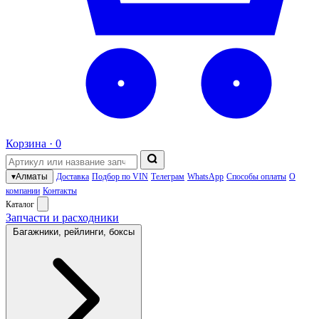
Корзина ·
0
▾
Алматы
Доставка
Подбор по VIN
Телеграм
WhatsApp
Способы оплаты
О
компании
Контакты
Каталог
Запчасти и расходники
Багажники, рейлинги, боксы