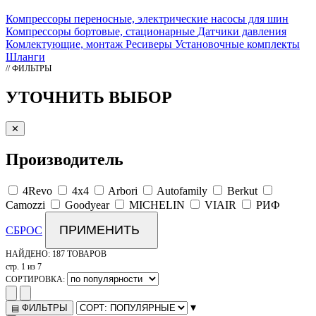
Компрессоры переносные, электрические насосы для шин
Компрессоры бортовые, стационарные
Датчики давления
Комлектующие, монтаж
Ресиверы
Установочные комплекты
Шланги
// ФИЛЬТРЫ
УТОЧНИТЬ ВЫБОР
✕
Производитель
4Revo
4x4
Arbori
Autofamily
Berkut
Camozzi
Goodyear
MICHELIN
VIAIR
РИФ
ПРИМЕНИТЬ
СБРОС
НАЙДЕНО:
187 ТОВАРОВ
стр. 1 из 7
СОРТИРОВКА:
▾
ФИЛЬТРЫ
▤