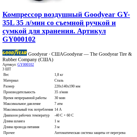
Компрессор воздушный Goodyear GY-
35L 35 л/мин со съемной ручкой и
сумкой для хранения. Артикул
GY000102
Goodyear · США
Goodyear — The Goodyear Tire &
Rubber Company (США)
Артикул:
GY000102
3 ШТ
Вес
1,8 кг
Материал
Сталь
Размер
220х140х190 мм
Производительность
35 л/мин
Время непрерывной работы
30 мин
Максимальное давление
7 атм
Максимальный ток потребления
14 А
Диапазон рабочих температур
-40 C + 60 C
Длина шланга
1 м
Длина провода питания
3 м
Прочее
Автоматическая система защиты от перегрева