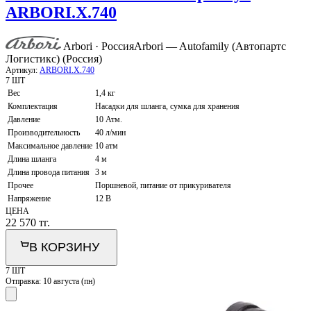
ARBORI.X.740
Arbori · Россия
Arbori — Autofamily (Автопартс
Логистикс) (Россия)
Артикул:
ARBORI.X.740
7 ШТ
Вес
1,4 кг
Комплектация
Насадки для шланга, сумка для хранения
Давление
10 Атм.
Производительность
40 л/мин
Максимальное давление
10 атм
Длина шланга
4 м
Длина провода питания
3 м
Прочее
Поршневой, питание от прикуривателя
Напряжение
12 В
ЦЕНА
22 570
тг.
В КОРЗИНУ
7 ШТ
Отправка:
10 августа (пн)