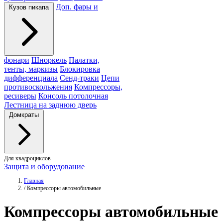
Доп. фары и
Кузов пикапа
фонари
Шноркель
Палатки,
тенты, маркизы
Блокировка
дифференциала
Сенд-траки
Цепи
противоскольжения
Компрессоры,
ресиверы
Консоль потолочная
Лестница на заднюю дверь
Домкраты
Для квадроциклов
Защита и оборудование
Главная
/
Компрессоры автомобильные
Компрессоры
автомобильные