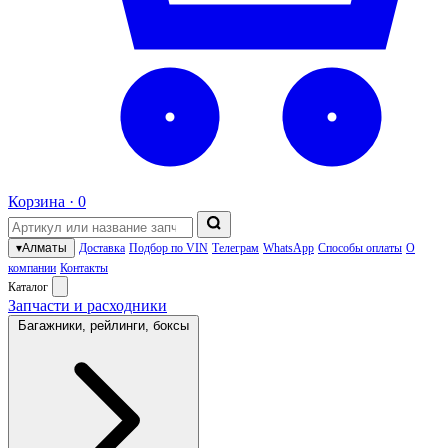
Корзина ·
0
▾
Алматы
Доставка
Подбор по VIN
Телеграм
WhatsApp
Способы оплаты
О
компании
Контакты
Каталог
Запчасти и расходники
Багажники, рейлинги, боксы