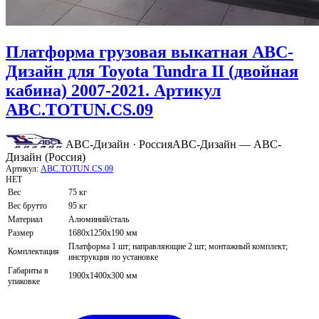
Платформа грузовая выкатная АВС-
Дизайн для Toyota Tundra II (двойная
кабина) 2007-2021. Артикул
ABC.TOTUN.CS.09
АВС-Дизайн · Россия
АВС-Дизайн — АВС-
Дизайн (Россия)
Артикул:
ABC.TOTUN.CS.09
НЕТ
Вес
75 кг
Вес брутто
95 кг
Материал
Алюминий/сталь
Размер
1680х1250х190 мм
Платформа 1 шт; направляющие 2 шт; монтажный комплект;
Комплектация
инструкция по установке
Габариты в
1900х1400х300 мм
упаковке