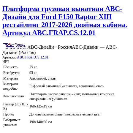
Платформа грузовая выкатная АВС-
Дизайн для Ford F150 Raptor XIII
рестайлинг 2017-2026 двойная кабина.
Артикул ABC.FRAP.CS.12.01
АВС-Дизайн · Россия
АВС-Дизайн — АВС-
Дизайн (Россия)
Артикул:
ABC.FRAP.CS.12.01
НЕТ
Вес нетто
75 кг
Вес брутто
95 кг
Материал
Алюминий, сталь
Материал
Рифленый алюминий «квинтет», алюминий, сталь
подробно
Платформа, направляющие - 2 шт, монтажный комплект,
Комплектация
инструкция по установке
Размер (Д х Ш х
168х125х19 см
В)
Прочее
Дополнительная опция: покраска в черный цвет
Габариты в
190х140х30 см
упаковке