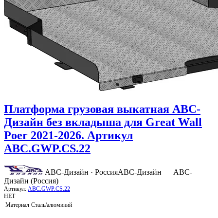
Платформа грузовая выкатная АВС-
Дизайн без вкладыша для Great Wall
Poer 2021-2026. Артикул
ABC.GWP.CS.22
АВС-Дизайн · Россия
АВС-Дизайн — АВС-
Дизайн (Россия)
Артикул:
ABC.GWP.CS.22
НЕТ
Материал
Сталь/алюминий