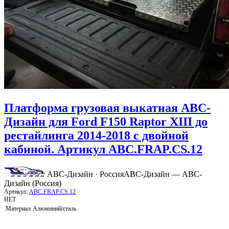
Платформа грузовая выкатная АВС-
Дизайн для Ford F150 Raptor XIII до
рестайлинга 2014-2018 с двойной
кабиной. Артикул ABC.FRAP.CS.12
АВС-Дизайн · Россия
АВС-Дизайн — АВС-
Дизайн (Россия)
Артикул:
ABC.FRAP.CS.12
НЕТ
Материал
Алюминий/сталь