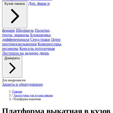
Доп. фары и
Кузов пикапа
фонари
Шноркель
Палатки,
тенты, маркизы
Блокировка
дифференциала
Сенд-траки
Цепи
противоскольжения
Компрессоры,
ресиверы
Консоль потолочная
Лестница на заднюю дверь
Домкраты
Для квадроциклов
Защита и оборудование
Главная
/
Аксессуары для кузова пикапа
/
Платформа выкатная
Платформа
выкатная в кузов