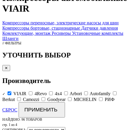
VIAIR
Компрессоры переносные, электрические насосы для шин
Компрессоры бортовые, стационарные
Датчики давления
Комлектующие, монтаж
Ресиверы
Установочные комплекты
Шланги
// ФИЛЬТРЫ
УТОЧНИТЬ ВЫБОР
✕
Производитель
VIAIR
4Revo
4x4
Arbori
Autofamily
✓
Berkut
Camozzi
Goodyear
MICHELIN
РИФ
ПРИМЕНИТЬ
СБРОС
НАЙДЕНО:
96 ТОВАРОВ
стр. 1 из 4
СОРТИРОВКА: