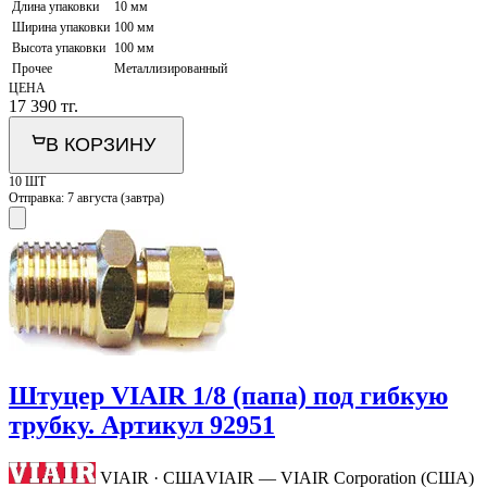
Длина упаковки
10 мм
Ширина упаковки
100 мм
Высота упаковки
100 мм
Прочее
Металлизированный
ЦЕНА
17 390
тг.
В КОРЗИНУ
10 ШТ
Отправка:
7 августа (завтра)
Штуцер VIAIR 1/8 (папа) под гибкую
трубку. Артикул 92951
VIAIR · США
VIAIR — VIAIR Corporation (США)