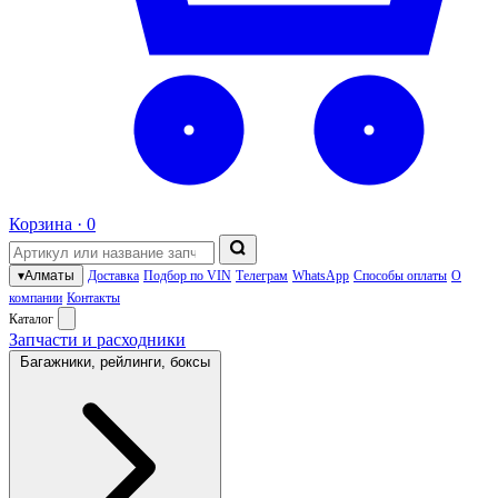
Корзина ·
0
▾
Алматы
Доставка
Подбор по VIN
Телеграм
WhatsApp
Способы оплаты
О
компании
Контакты
Каталог
Запчасти и расходники
Багажники, рейлинги, боксы