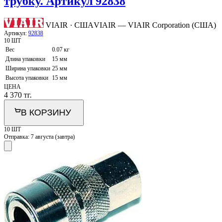
трубку. Артикул 92838
VIAIR · США
VIAIR — VIAIR Corporation (США)
Артикул:
92838
10 ШТ
Вес
0.07 кг
Длина упаковки
15 мм
Ширина упаковки
25 мм
Высота упаковки
15 мм
ЦЕНА
4 370
тг.
В КОРЗИНУ
10 ШТ
Отправка:
7 августа (завтра)