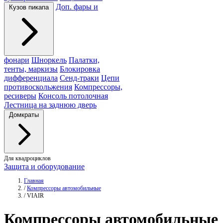
Доп. фары и
Кузов пикапа
фонари
Шноркель
Палатки,
тенты, маркизы
Блокировка
дифференциала
Сенд-траки
Цепи
противоскольжения
Компрессоры,
ресиверы
Консоль потолочная
Лестница на заднюю дверь
Домкраты
Для квадроциклов
Защита и оборудование
Главная
/
Компрессоры автомобильные
/
VIAIR
Компрессоры
автомобильные