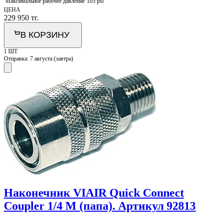
Максимальное рабочее давление
105 psi
ЦЕНА
229 950
тг.
В КОРЗИНУ
1 ШТ
Отправка:
7 августа (завтра)
Наконечник VIAIR Quick Connect
Coupler 1/4 M (папа). Артикул 92813