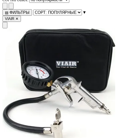
▾
ФИЛЬТРЫ
▤
VIAIR
✕