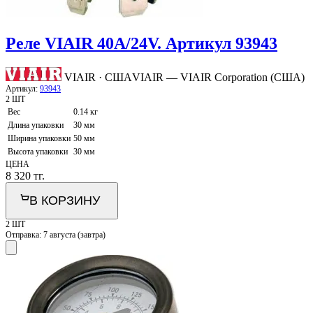
Реле VIAIR 40A/24V. Артикул 93943
VIAIR · США
VIAIR — VIAIR Corporation (США)
Артикул:
93943
2 ШТ
Вес
0.14 кг
Длина упаковки
30 мм
Ширина упаковки
50 мм
Высота упаковки
30 мм
ЦЕНА
8 320
тг.
В КОРЗИНУ
2 ШТ
Отправка:
7 августа (завтра)