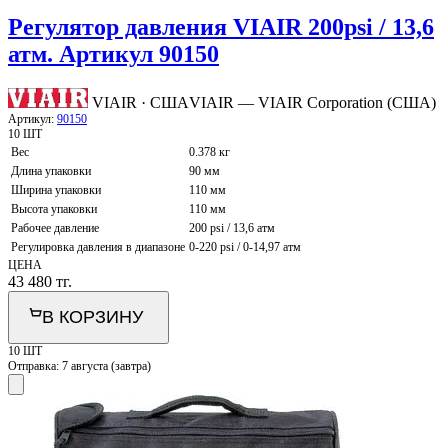
Регулятор давления VIAIR 200psi / 13,6
атм. Артикул 90150
VIAIR · США
VIAIR — VIAIR Corporation (США)
Артикул:
90150
10 ШТ
Вес
0.378 кг
Длина упаковки
90 мм
Ширина упаковки
110 мм
Высота упаковки
110 мм
Рабочее давление
200 psi / 13,6 атм
Регулировка давления в диапазоне
0-220 psi / 0-14,97 атм
ЦЕНА
43 480
тг.
В КОРЗИНУ
10 ШТ
Отправка:
7 августа (завтра)