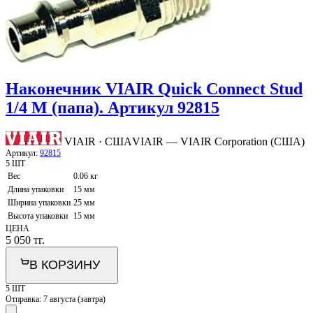
Наконечник VIAIR Quick Connect Stud
1/4 M (папа). Артикул 92815
VIAIR · США
VIAIR — VIAIR Corporation (США)
Артикул:
92815
5 ШТ
Вес
0.06 кг
Длина упаковки
15 мм
Ширина упаковки
25 мм
Высота упаковки
15 мм
ЦЕНА
5 050
тг.
В КОРЗИНУ
5 ШТ
Отправка:
7 августа (завтра)