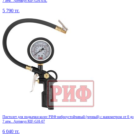
7 атм.. Артикул RIF-GH-05L
5 790
тг.
Пистолет для подкачки колес РИФ виброустойчивый (черный) с манометром от 0 до
7 атм.. Артикул RIF-GH-07
6 040
тг.