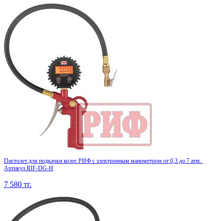
Пистолет для подкачки колес РИФ с электронным манометром от 0,3 до 7 атм..
Артикул RIF-DG-H
7 580
тг.