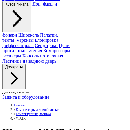
Доп. фары и
Кузов пикапа
фонари
Шноркель
Палатки,
тенты, маркизы
Блокировка
дифференциала
Сенд-траки
Цепи
противоскольжения
Компрессоры,
ресиверы
Консоль потолочная
Лестница на заднюю дверь
Домкраты
Для квадроциклов
Защита и оборудование
Главная
/
Компрессоры автомобильные
/
Комлектующие, монтаж
/
VIAIR