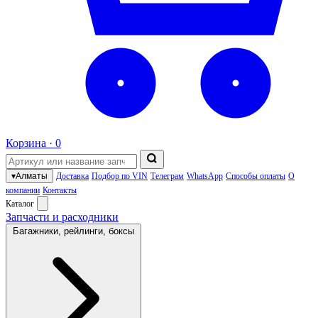
Корзина ·
0
▾
Алматы
Доставка
Подбор по VIN
Телеграм
WhatsApp
Способы оплаты
О
компании
Контакты
Каталог
Запчасти и расходники
Багажники, рейлинги, боксы