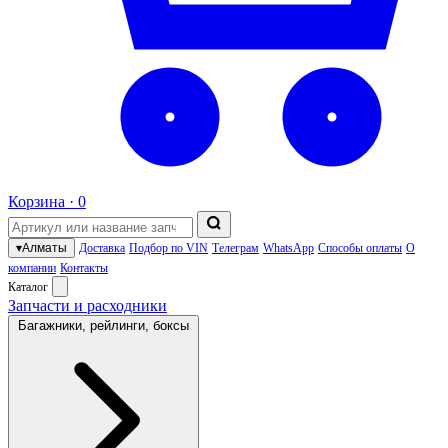
Корзина ·
0
▾
Алматы
Доставка
Подбор по VIN
Телеграм
WhatsApp
Способы оплаты
О
компании
Контакты
Каталог
Запчасти и расходники
Багажники, рейлинги, боксы