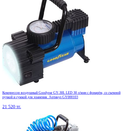
Компрессор воздушный Goodyear GY-30L LED 30 л/мин с фонарём, со съемной
ручкой и сумкой для хранения. Артикул GY000103
21 520
тг.