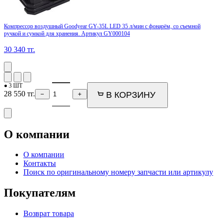
Компрессор воздушный Goodyear GY-35L LED 35 л/мин с фонарём, со съемной
ручкой и сумкой для хранения. Артикул GY000104
30 340
тг.
● 3 ШТ
28 550
тг.
В КОРЗИНУ
−
+
О компании
О компании
Контакты
Поиск по оригинальному номеру запчасти или артикулу
Покупателям
Возврат товара