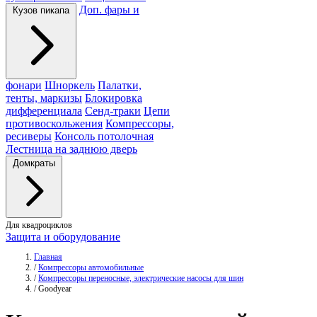
Доп. фары и
Кузов пикапа
фонари
Шноркель
Палатки,
тенты, маркизы
Блокировка
дифференциала
Сенд-траки
Цепи
противоскольжения
Компрессоры,
ресиверы
Консоль потолочная
Лестница на заднюю дверь
Домкраты
Для квадроциклов
Защита и оборудование
Главная
/
Компрессоры автомобильные
/
Компрессоры переносные, электрические насосы для шин
/
Goodyear