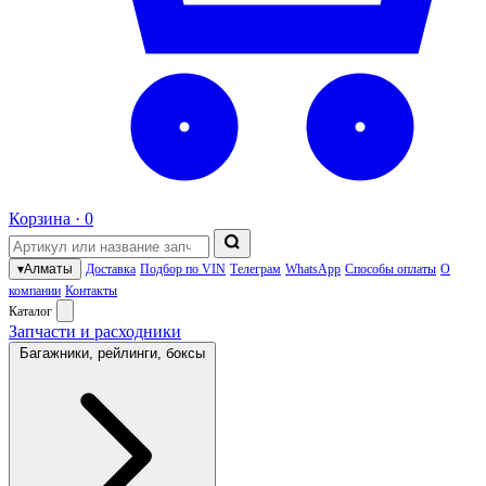
Корзина ·
0
▾
Алматы
Доставка
Подбор по VIN
Телеграм
WhatsApp
Способы оплаты
О
компании
Контакты
Каталог
Запчасти и расходники
Багажники, рейлинги, боксы