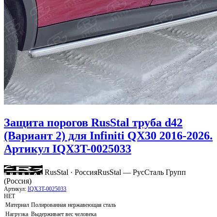
Защита порогов RusStal труба d42
(Вариант 2) для Infiniti QX30 2016-2026.
Артикул IQX3T-0025033
RusStal · Россия
RusStal — РусСталь Групп
(Россия)
Артикул:
IQX3T-0025033
НЕТ
Материал
Полированная нержавеющая сталь
Нагрузка
Выдерживает вес человека