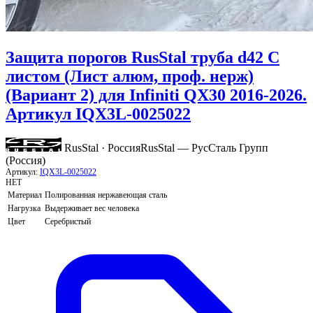
Защита порогов RusStal труба d42 С
листом (Лист алюм, проф. нерж)
(Вариант 2) для Infiniti QX30 2016-2026.
Артикул IQX3L-0025022
RusStal · Россия
RusStal — РусСталь Групп
(Россия)
Артикул:
IQX3L-0025022
НЕТ
Материал
Полированная нержавеющая сталь
Нагрузка
Выдерживает вес человека
Цвет
Серебристый