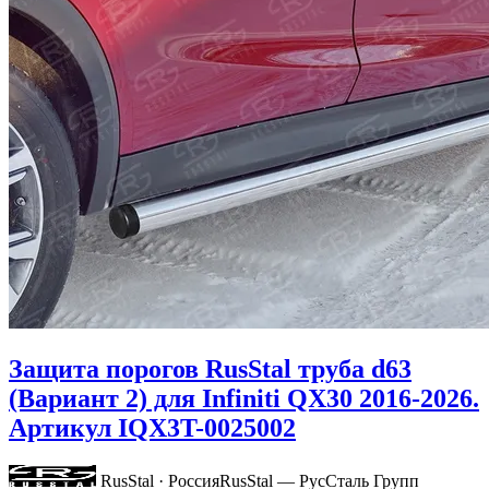
Защита порогов RusStal труба d63
(Вариант 2) для Infiniti QX30 2016-2026.
Артикул IQX3T-0025002
RusStal · Россия
RusStal — РусСталь Групп