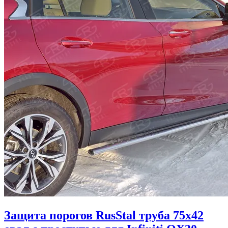
Защита порогов RusStal труба 75х42