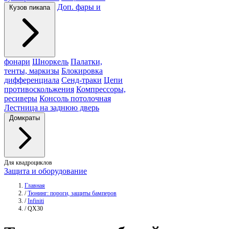
Доп. фары и
Кузов пикапа
фонари
Шноркель
Палатки,
тенты, маркизы
Блокировка
дифференциала
Сенд-траки
Цепи
противоскольжения
Компрессоры,
ресиверы
Консоль потолочная
Лестница на заднюю дверь
Домкраты
Для квадроциклов
Защита и оборудование
Главная
/
Тюнинг: пороги, защиты бамперов
/
Infiniti
/
QX30