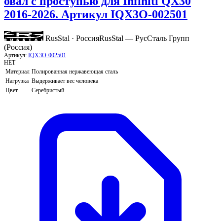
овал с проступью для Infiniti QX30
2016-2026. Артикул IQX3O-002501
RusStal · Россия
RusStal — РусСталь Групп
(Россия)
Артикул:
IQX3O-002501
НЕТ
Материал
Полированная нержавеющая сталь
Нагрузка
Выдерживает вес человека
Цвет
Серебристый