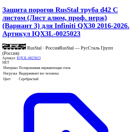
Защита порогов RusStal труба d42 С
листом (Лист алюм, проф. нерж)
(Вариант 3) для Infiniti QX30 2016-2026.
Артикул IQX3L-0025023
RusStal · Россия
RusStal — РусСталь Групп
(Россия)
Артикул:
IQX3L-0025023
НЕТ
Материал
Полированная нержавеющая сталь
Нагрузка
Выдерживает вес человека
Цвет
Серебристый