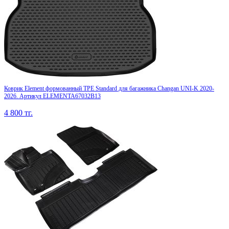
Коврик Element формованный TPE Standard для багажника Changan UNI-K 2020-
2026. Артикул ELEMENTA67032B13
4 800
тг.