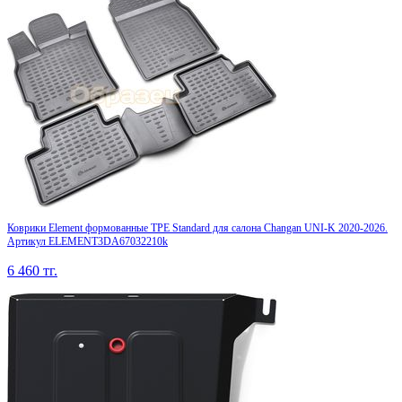
Коврики Element формованные TPE Standard для салона Changan UNI-K 2020-2026.
Артикул ELEMENT3DA67032210k
6 460
тг.