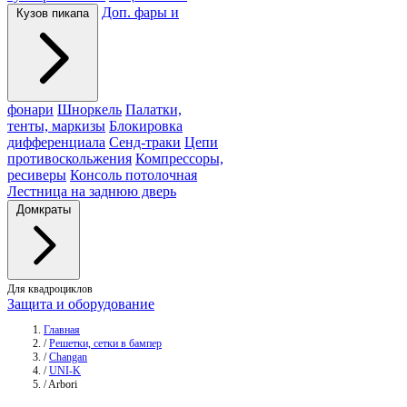
Доп. фары и
Кузов пикапа
фонари
Шноркель
Палатки,
тенты, маркизы
Блокировка
дифференциала
Сенд-траки
Цепи
противоскольжения
Компрессоры,
ресиверы
Консоль потолочная
Лестница на заднюю дверь
Домкраты
Для квадроциклов
Защита и оборудование
Главная
/
Решетки, сетки в бампер
/
Changan
/
UNI-K
/
Arbori