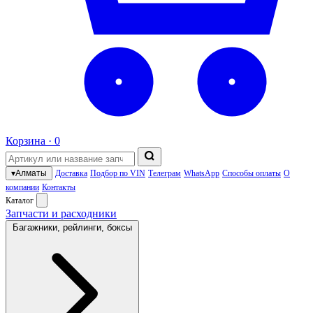
Корзина ·
0
▾
Алматы
Доставка
Подбор по VIN
Телеграм
WhatsApp
Способы оплаты
О
компании
Контакты
Каталог
Запчасти и расходники
Багажники, рейлинги, боксы