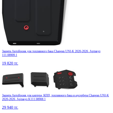
Защита АвтоБроня для топливного бака Changan UNI-K 2020-2026. Артикул
111.08909.1
19 820
тг.
Защита АвтоБроня для картера, КПП, топливного бака и адсорбера Changan UNI-K
2020-2026. Артикул K111.08908.1
29 940
тг.