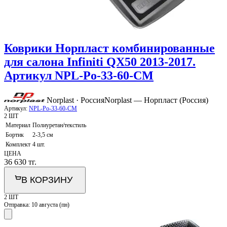
Коврики Норпласт комбинированные
для салона Infiniti QX50 2013-2017.
Артикул NPL-Po-33-60-CM
Norplast · Россия
Norplast — Норпласт (Россия)
Артикул:
NPL-Po-33-60-CM
2 ШТ
Материал
Полиуретан/текстиль
Бортик
2-3,5 см
Комплект
4 шт.
ЦЕНА
36 630
тг.
В КОРЗИНУ
2 ШТ
Отправка:
10 августа (пн)