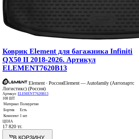
Коврик Element для багажника Infiniti
QX50 II 2018-2026. Артикул
ELEMENT7620B13
Element · Россия
Element — Autofamily (Автопартс
Логистикс) (Россия)
Артикул:
ELEMENT7620B13
108 ШТ
Материал
Полиуретан
Бортик
Есть
Комплект
1 шт.
ЦЕНА
17 820
тг.
В КОРЗИНУ