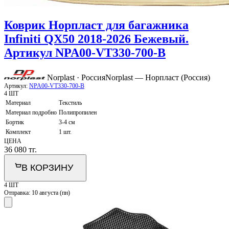
Коврик Норпласт для багажника
Infiniti QX50 2018-2026 Бежевый.
Артикул NPA00-VT330-700-B
Norplast · Россия
Norplast — Норпласт (Россия)
Артикул:
NPA00-VT330-700-B
4 ШТ
Материал
Текстиль
Материал подробно
Полипропилен
Бортик
3-4 см
Комплект
1 шт.
ЦЕНА
36 080
тг.
В КОРЗИНУ
4 ШТ
Отправка:
10 августа (пн)