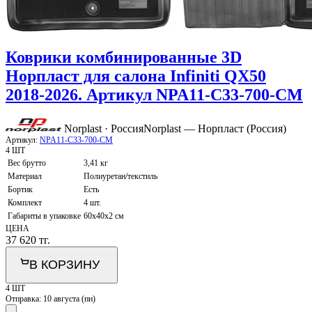
Коврики комбинированные 3D
Норпласт для салона Infiniti QX50
2018-2026. Артикул NPA11-C33-700-CM
Norplast · Россия
Norplast — Норпласт (Россия)
Артикул:
NPA11-C33-700-CM
4 ШТ
Вес брутто
3,41 кг
Материал
Полиуретан/текстиль
Бортик
Есть
Комплект
4 шт.
Габариты в упаковке
60х40x2 см
ЦЕНА
37 620
тг.
В КОРЗИНУ
4 ШТ
Отправка:
10 августа (пн)