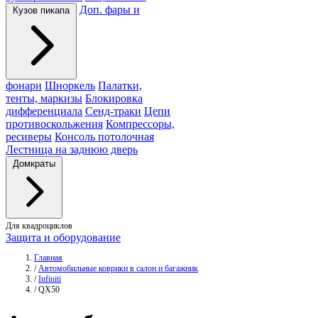
Доп. фары и
Кузов пикапа
фонари
Шноркель
Палатки,
тенты, маркизы
Блокировка
дифференциала
Сенд-траки
Цепи
противоскольжения
Компрессоры,
ресиверы
Консоль потолочная
Лестница на заднюю дверь
Домкраты
Для квадроциклов
Защита и оборудование
Главная
/
Автомобильные коврики в салон и багажник
/
Infiniti
/
QX50