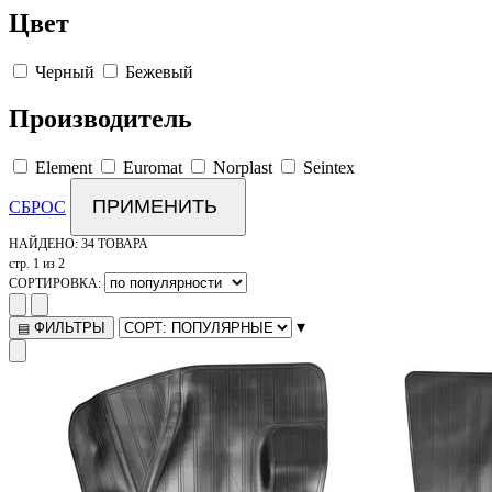
Цвет
Черный
Бежевый
Производитель
Element
Euromat
Norplast
Seintex
ПРИМЕНИТЬ
СБРОС
НАЙДЕНО:
34 ТОВАРА
стр. 1 из 2
СОРТИРОВКА:
▾
ФИЛЬТРЫ
▤