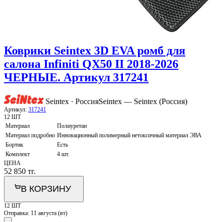
Коврики Seintex 3D EVA ромб для
салона Infiniti QX50 II 2018-2026
ЧЕРНЫЕ. Артикул 317241
Seintex · Россия
Seintex — Seintex (Россия)
Артикул:
317241
12 ШТ
Материал
Полиуретан
Материал подробно
Инновационный полимерный нетоксичный материал ЭВА
Бортик
Есть
Комплект
4 шт.
ЦЕНА
52 850
тг.
В КОРЗИНУ
12 ШТ
Отправка:
11 августа (вт)