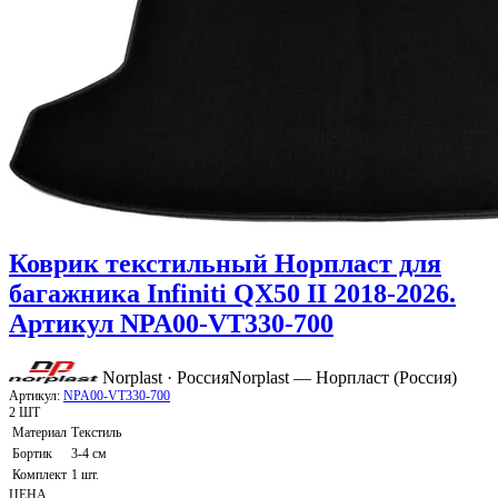
Коврик текстильный Норпласт для
багажника Infiniti QX50 II 2018-2026.
Артикул NPA00-VT330-700
Norplast · Россия
Norplast — Норпласт (Россия)
Артикул:
NPA00-VT330-700
2 ШТ
Материал
Текстиль
Бортик
3-4 см
Комплект
1 шт.
ЦЕНА