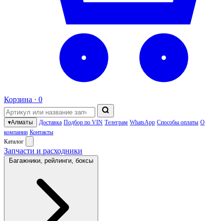
Корзина ·
0
▾
Алматы
Доставка
Подбор по VIN
Телеграм
WhatsApp
Способы оплаты
О
компании
Контакты
Каталог
Запчасти и расходники
Багажники, рейлинги, боксы