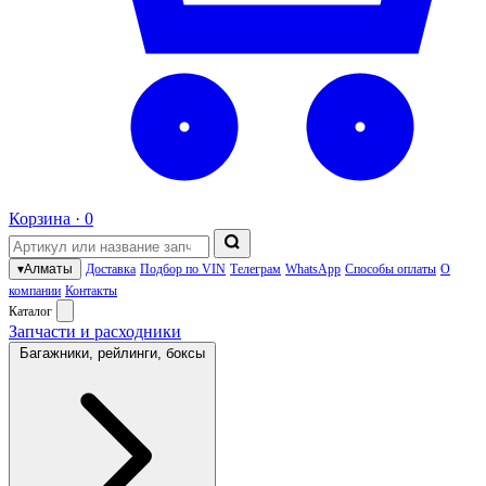
Корзина ·
0
▾
Алматы
Доставка
Подбор по VIN
Телеграм
WhatsApp
Способы оплаты
О
компании
Контакты
Каталог
Запчасти и расходники
Багажники, рейлинги, боксы