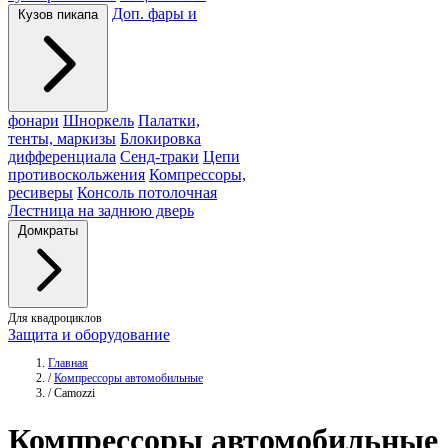
Доп. фары и
Кузов пикапа
фонари
Шноркель
Палатки,
тенты, маркизы
Блокировка
дифференциала
Сенд-траки
Цепи
противоскольжения
Компрессоры,
ресиверы
Консоль потолочная
Лестница на заднюю дверь
Домкраты
Для квадроциклов
Защита и оборудование
Главная
/
Компрессоры автомобильные
/
Camozzi
Компрессоры
автомобильные