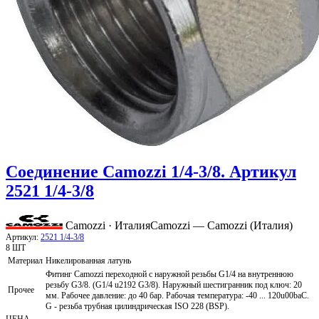
Соединение Camozzi 1/4-3/8. Артикул
2521 1/4-3/8
Camozzi · Италия
Camozzi — Camozzi (Италия)
Артикул:
2521 1/4-3/8
8 ШТ
Материал
Никелированная латунь
Фитинг Camozzi переходной с наружной резьбы G1/4 на внутреннюю
резьбу G3/8. (G1/4 u2192 G3/8). Наружный шестигранник под ключ: 20
Прочее
мм. Рабочее давление: до 40 бар. Рабочая температура: -40 ... 120u00baС.
G - резьба трубная цилиндрическая ISO 228 (BSP).