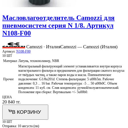
Масловлагоотделитель Camozzi для
пневмосистем серия N 1/8. Артикул
N108-F00
Camozzi · Италия
Camozzi — Camozzi (Италия)
Артикул:
N108-F00
10 ШТ
Материал
Латунь, технополимер, NBR
Магистральный фильтрующий элемент устанавливается внутри корпуса
магистрального фильтра и предназначен для фильтрации сжатого воздуха
от твёрдых частиц, а также паров воды и масла. Пневматическое
Прочее
подключение: G1/8u201d. Степень фильтрации: 5 u00b5m. Рабочее
давление: 0,3 ... 16 bar. Рабочая температура: -5 ... 50 u00b0C. Объем
конденсата: 11 куб. см. Слив конденсата: ручной/полуавтоматический.
Положение при сборке: Вертикально +/- 5u00b0.
ЦЕНА
20 840
тг.
В КОРЗИНУ
10 ШТ
Отправка:
10 августа (пн)