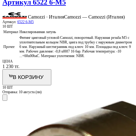
Артикул 6522 6-М5
Camozzi · Италия
Camozzi — Camozzi (Италия)
Артикул:
6522 6-М5
10 ШТ
Материал
Никелированная латунь
Фитинг цанговый угловой Camozzi, поворотный. Наружная резьба M5 с
уплотнительным кольцом NBR, цанга под трубку с наружным диаметром
Прочее
6 мм. Наружный шестигранник под ключ: 10 мм. Площадка под ключ: 9
мм. Рабочее давление: -0,8 u00f7 16 бар. Рабочая температура: -10
...+60u00baС. Материал уплотнения: NBR.
ЦЕНА
1 230
тг.
В КОРЗИНУ
10 ШТ
Отправка:
10 августа (пн)