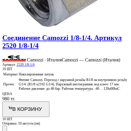
Соединение Camozzi 1/8-1/4. Артикул
2520 1/8-1/4
Camozzi · Италия
Camozzi — Camozzi (Италия)
Артикул:
2520 1/8-1/4
10 ШТ
Материал
Никелированная латунь
Фитинг Camozzi. Переход с наружной резьбы R1/8 на внутреннюю резьбу
Прочее
G1/4. (R1/8 u2192 G1/4). Наружный шестигранник под ключ: 17 мм.
Рабочее давление: до 40 бар. Рабочая температура: -40 ... 120u00baС.
ЦЕНА
980
тг.
В КОРЗИНУ
10 ШТ
Отправка:
10 августа (пн)