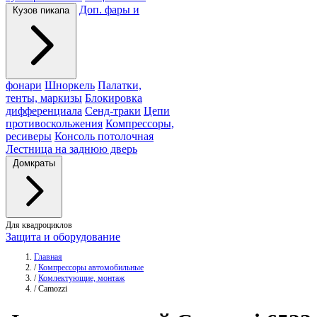
Доп. фары и
Кузов пикапа
фонари
Шноркель
Палатки,
тенты, маркизы
Блокировка
дифференциала
Сенд-траки
Цепи
противоскольжения
Компрессоры,
ресиверы
Консоль потолочная
Лестница на заднюю дверь
Домкраты
Для квадроциклов
Защита и оборудование
Главная
/
Компрессоры автомобильные
/
Комлектующие, монтаж
/
Camozzi