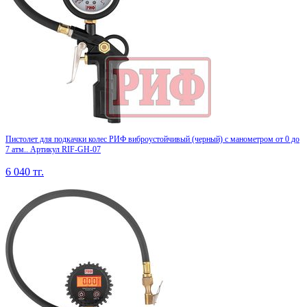
Пистолет для подкачки колес РИФ виброустойчивый (черный) с манометром от 0 до
7 атм.. Артикул RIF-GH-07
6 040
тг.