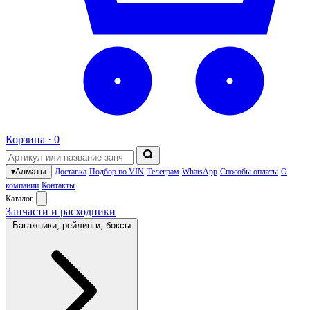
Корзина ·
0
▾
Алматы
Доставка
Подбор по VIN
Телеграм
WhatsApp
Способы оплаты
О
компании
Контакты
Каталог
Запчасти и расходники
Багажники, рейлинги, боксы