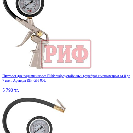
Пистолет для подкачки колес РИФ виброустойчивый (серебро) с манометром от 0 до
7 атм.. Артикул RIF-GH-05L
5 790
тг.