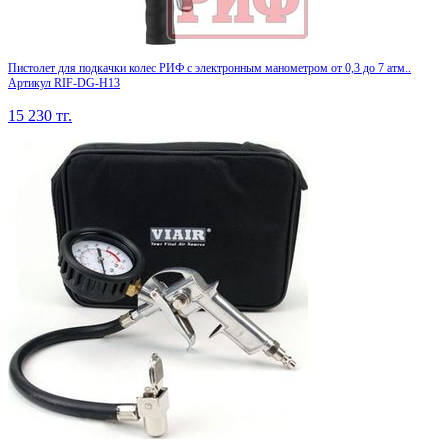
Пистолет для подкачки колес РИФ с электронным манометром от 0,3 до 7 атм..
Артикул RIF-DG-H13
15 230
тг.