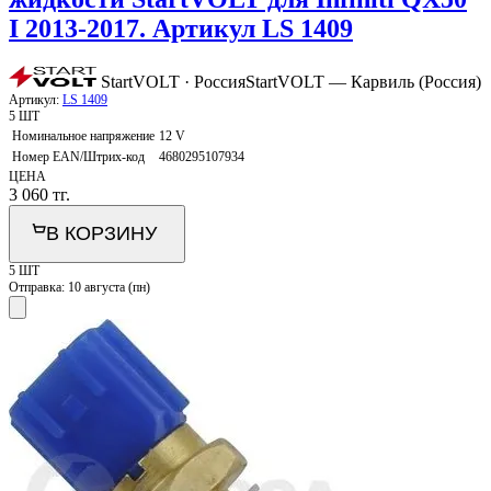
I 2013-2017. Артикул LS 1409
StartVOLT · Россия
StartVOLT — Карвиль (Россия)
Артикул:
LS 1409
5 ШТ
Номинальное напряжение
12 V
Номер EAN/Штрих-код
4680295107934
ЦЕНА
3 060
тг.
В КОРЗИНУ
5 ШТ
Отправка:
10 августа (пн)