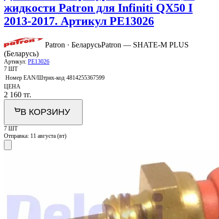
жидкости Patron для Infiniti QX50 I
2013-2017. Артикул PE13026
Patron · Беларусь
Patron — SHATE-M PLUS
(Беларусь)
Артикул:
PE13026
7 ШТ
Номер EAN/Штрих-код
4814255367599
ЦЕНА
2 160
тг.
В КОРЗИНУ
7 ШТ
Отправка:
11 августа (вт)