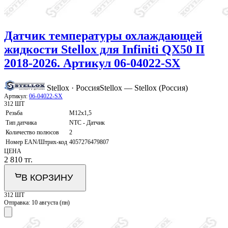
Датчик температуры охлаждающей
жидкости Stellox для Infiniti QX50 II
2018-2026. Артикул 06-04022-SX
Stellox · Россия
Stellox — Stellox (Россия)
Артикул:
06-04022-SX
312 ШТ
Резьба
M12x1,5
Тип датчика
NTC - Датчик
Количество полюсов
2
Номер EAN/Штрих-код
4057276479807
ЦЕНА
2 810
тг.
В КОРЗИНУ
312 ШТ
Отправка:
10 августа (пн)