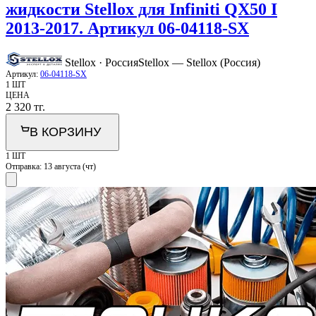
жидкости Stellox для Infiniti QX50 I
2013-2017. Артикул 06-04118-SX
Stellox · Россия
Stellox — Stellox (Россия)
Артикул:
06-04118-SX
1 ШТ
ЦЕНА
2 320
тг.
В КОРЗИНУ
1 ШТ
Отправка:
13 августа (чт)