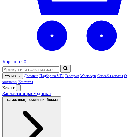
Корзина ·
0
▾
Алматы
Доставка
Подбор по VIN
Телеграм
WhatsApp
Способы оплаты
О
компании
Контакты
Каталог
Запчасти и расходники
Багажники, рейлинги, боксы