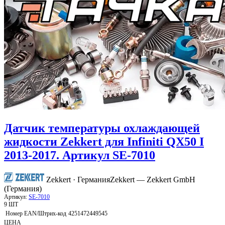
Датчик температуры охлаждающей
жидкости Zekkert для Infiniti QX50 I
2013-2017. Артикул SE-7010
Zekkert · Германия
Zekkert — Zekkert GmbH
(Германия)
Артикул:
SE-7010
9 ШТ
Номер EAN/Штрих-код
4251472449545
ЦЕНА