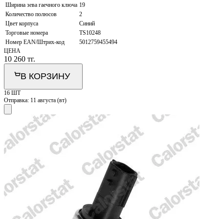
Ширина зева гаечного ключа
19
Количество полюсов
2
Цвет корпуса
Синий
Торговые номера
TS10248
Номер EAN/Штрих-код
5012759455494
ЦЕНА
10 260
тг.
В КОРЗИНУ
16 ШТ
Отправка:
11 августа (вт)