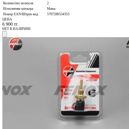
Количество полюсов
2
Исполнение штекера
Мама
Номер EAN/Штрих-код
5707286534353
ЦЕНА
6 900
тг.
НЕТ В НАЛИЧИИ