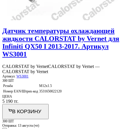
Датчик температуры охлаждающей
жидкости CALORSTAT by Vernet для
Infiniti QX50 I 2013-2017. Артикул
WS3001
CALORSTAT by Vernet
CALORSTAT by Vernet —
CALORSTAT by Vernet
Артикул:
WS3001
300 ШТ
Резьба
M12x1.5
Номер EAN/Штрих-код
3531650022120
ЦЕНА
5 190
тг.
В КОРЗИНУ
300 ШТ
Отправка:
13 августа (чт)