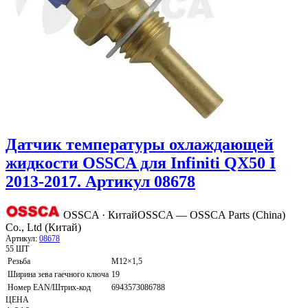
Датчик температуры охлаждающей
жидкости OSSCA для Infiniti QX50 I
2013-2017. Артикул 08678
OSSCA · Китай
OSSCA — OSSCA Parts (China)
Co., Ltd (Китай)
Артикул:
08678
55 ШТ
Резьба
M12×1,5
Ширина зева гаечного ключа
19
Номер EAN/Штрих-код
6943573086788
ЦЕНА