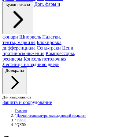
Доп. фары и
Кузов пикапа
фонари
Шноркель
Палатки,
тенты, маркизы
Блокировка
дифференциала
Сенд-траки
Цепи
противоскольжения
Компрессоры,
ресиверы
Консоль потолочная
Лестница на заднюю дверь
Домкраты
Для квадроциклов
Защита и оборудование
Главная
/
Датчик температуры охлаждающей жидкости
/
Infiniti
/
QX50