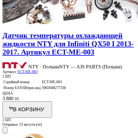
Датчик температуры охлаждающей
жидкости NTY для Infiniti QX50 I 2013-
2017. Артикул ECT-ME-003
NTY · Польша
NTY — AJS PARTS (Польша)
Артикул:
ECT-ME-003
2 ШТ
Серийный номер
ECT-ME-003
Номер EAN/Штрих-код
5902048277336
ЦЕНА
3 880
тг.
В КОРЗИНУ
2 ШТ
Отправка:
13 августа (чт)