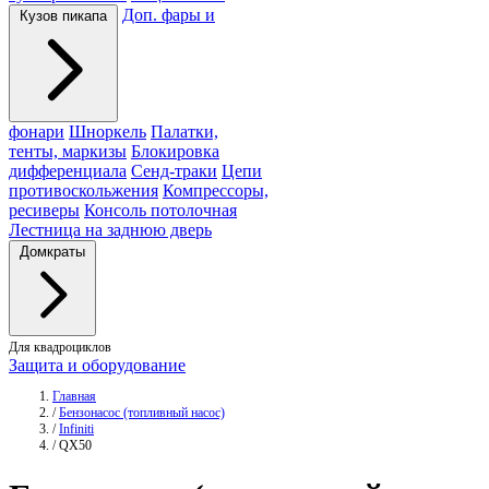
Доп. фары и
Кузов пикапа
фонари
Шноркель
Палатки,
тенты, маркизы
Блокировка
дифференциала
Сенд-траки
Цепи
противоскольжения
Компрессоры,
ресиверы
Консоль потолочная
Лестница на заднюю дверь
Домкраты
Для квадроциклов
Защита и оборудование
Главная
/
Бензонасос (топливный насос)
/
Infiniti
/
QX50