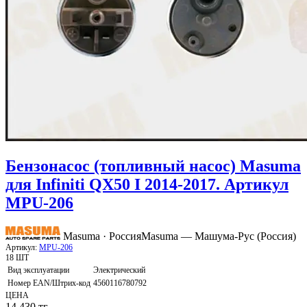
Бензонасос (топливный насос) Masuma
для Infiniti QX50 I 2014-2017. Артикул
MPU-206
Masuma · Россия
Masuma — Машума-Рус (Россия)
Артикул:
MPU-206
18 ШТ
Вид эксплуатации
Электрический
Номер EAN/Штрих-код
4560116780792
ЦЕНА
14 430
тг.