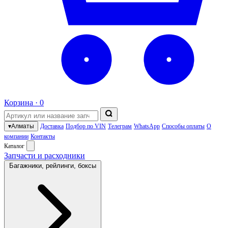
Корзина ·
0
▾
Алматы
Доставка
Подбор по VIN
Телеграм
WhatsApp
Способы оплаты
О
компании
Контакты
Каталог
Запчасти и расходники
Багажники, рейлинги, боксы