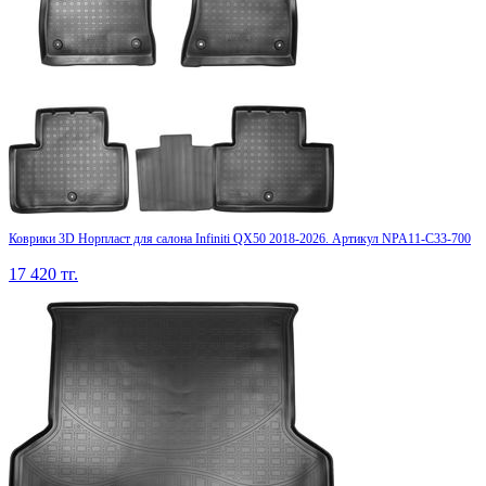
Коврики 3D Норпласт для салона Infiniti QX50 2018-2026. Артикул NPA11-C33-700
17 420
тг.