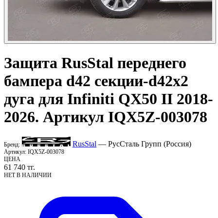
Защита
RusStal
переднего
бампера d42 секции-d42х2
дуга для Infiniti QX50 II 2018-
2026. Артикул IQX5Z-003078
RusStal
— РусСталь Групп (Россия)
Бренд:
Артикул:
IQX5Z-003078
ЦЕНА
61 740
тг.
НЕТ В НАЛИЧИИ