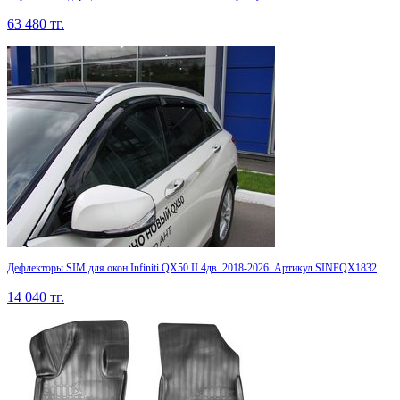
63 480
тг.
Дефлекторы SIM для окон Infiniti QX50 II 4дв. 2018-2026. Артикул SINFQX1832
14 040
тг.