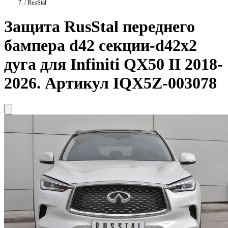
/
RusStal
Защита
RusStal
переднего
бампера d42 секции-d42х2
дуга для Infiniti QX50 II 2018-
2026. Артикул IQX5Z-003078