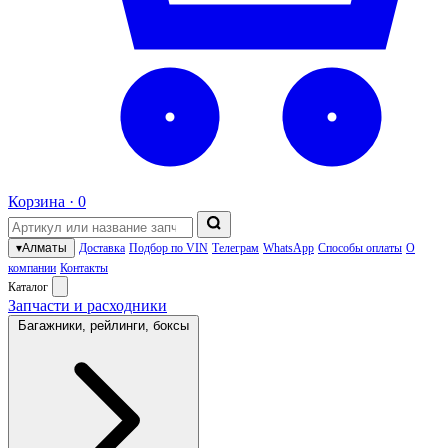
Корзина ·
0
▾
Алматы
Доставка
Подбор по VIN
Телеграм
WhatsApp
Способы оплаты
О
компании
Контакты
Каталог
Запчасти и расходники
Багажники, рейлинги, боксы