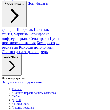
Доп. фары и
Кузов пикапа
фонари
Шноркель
Палатки,
тенты, маркизы
Блокировка
дифференциала
Сенд-траки
Цепи
противоскольжения
Компрессоры,
ресиверы
Консоль потолочная
Лестница на заднюю дверь
Домкраты
Для квадроциклов
Защита и оборудование
Главная
/
Тюнинг: пороги, защиты бамперов
/
Infiniti
/
QX50
/
II 2018-2026
/
Защита передняя