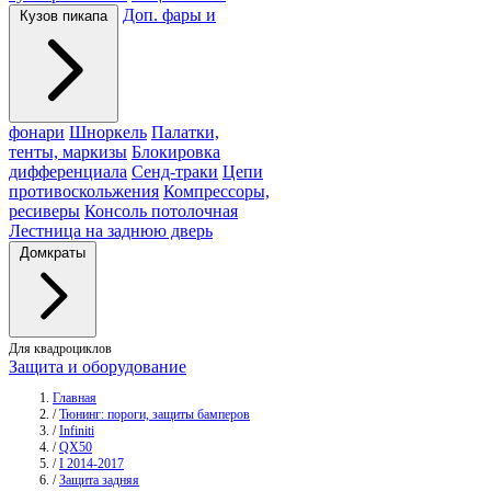
Доп. фары и
Кузов пикапа
фонари
Шноркель
Палатки,
тенты, маркизы
Блокировка
дифференциала
Сенд-траки
Цепи
противоскольжения
Компрессоры,
ресиверы
Консоль потолочная
Лестница на заднюю дверь
Домкраты
Для квадроциклов
Защита и оборудование
Главная
/
Тюнинг: пороги, защиты бамперов
/
Infiniti
/
QX50
/
I 2014-2017
/
Защита задняя