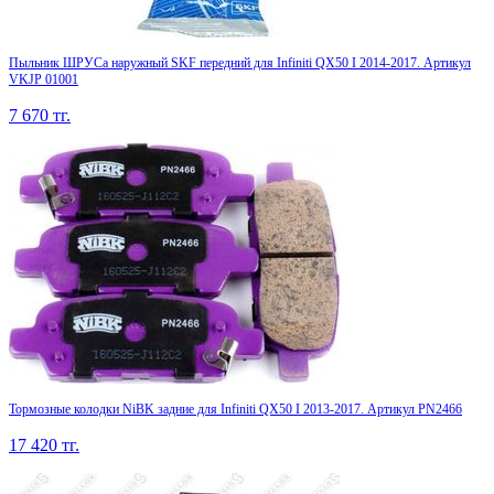
Пыльник ШРУСа наружный SKF передний для Infiniti QX50 I 2014-2017. Артикул
VKJP 01001
7 670
тг.
Тормозные колодки NiBK задние для Infiniti QX50 I 2013-2017. Артикул PN2466
17 420
тг.