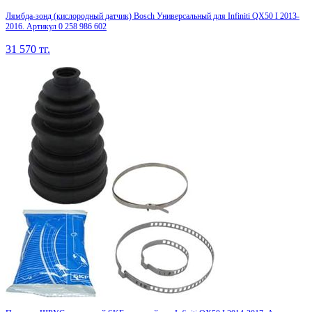
Лямбда-зонд (кислородный датчик) Bosch Универсальный для Infiniti QX50 I 2013-
2016. Артикул 0 258 986 602
31 570
тг.