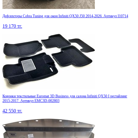
Дефлекторы Cobra Tuning для окон Infiniti QX50 J50 2014-2026. Артикул I10714
19 170
тг.
Коврики текстильные Euromat 3D Business для салона Infiniti QX50 I рестайлинг
2015-2017. Артикул EMC3D-002803
42 550
тг.