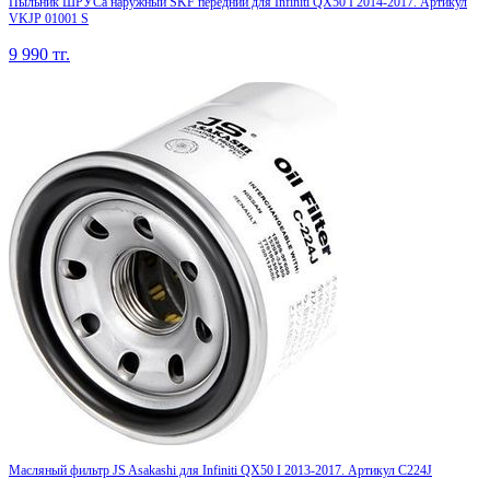
Пыльник ШРУСа наружный SKF передний для Infiniti QX50 I 2014-2017. Артикул
VKJP 01001 S
9 990
тг.
Масляный фильтр JS Asakashi для Infiniti QX50 I 2013-2017. Артикул C224J