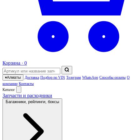
Корзина ·
0
▾
Алматы
Доставка
Подбор по VIN
Телеграм
WhatsApp
Способы оплаты
О
компании
Контакты
Каталог
Запчасти и расходники
Багажники, рейлинги, боксы