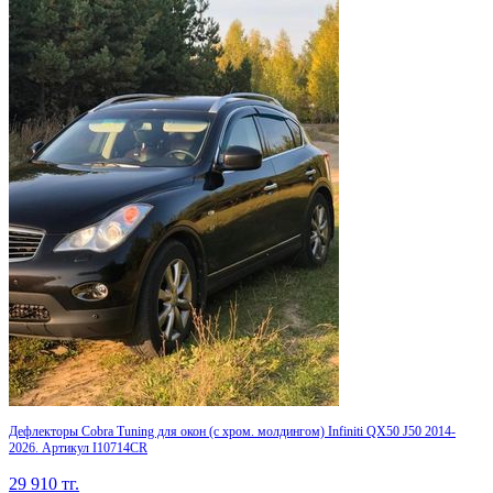
Дефлекторы Cobra Tuning для окон (c хром. молдингом) Infiniti QX50 J50 2014-
2026. Артикул I10714CR
29 910
тг.