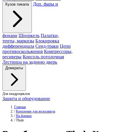
Доп. фары и
Кузов пикапа
фонари
Шноркель
Палатки,
тенты, маркизы
Блокировка
дифференциала
Сенд-траки
Цепи
противоскольжения
Компрессоры,
ресиверы
Консоль потолочная
Лестница на заднюю дверь
Домкраты
Для квадроциклов
Защита и оборудование
Главная
/
Крепление для велосипеда
/
На фаркоп
/
Thule