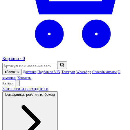
Корзина ·
0
▾
Алматы
Доставка
Подбор по VIN
Телеграм
WhatsApp
Способы оплаты
О
компании
Контакты
Каталог
Запчасти и расходники
Багажники, рейлинги, боксы