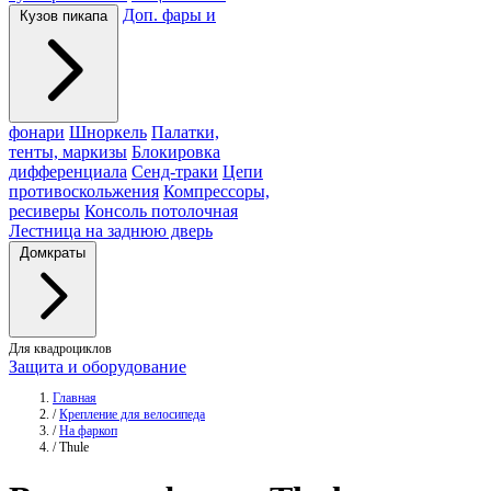
Доп. фары и
Кузов пикапа
фонари
Шноркель
Палатки,
тенты, маркизы
Блокировка
дифференциала
Сенд-траки
Цепи
противоскольжения
Компрессоры,
ресиверы
Консоль потолочная
Лестница на заднюю дверь
Домкраты
Для квадроциклов
Защита и оборудование
Главная
/
Крепление для велосипеда
/
На фаркоп
/
Thule