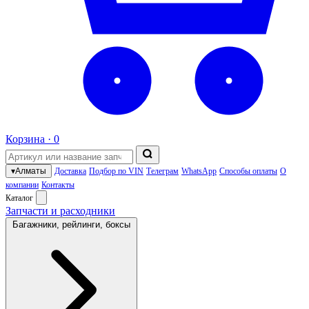
Корзина ·
0
▾
Алматы
Доставка
Подбор по VIN
Телеграм
WhatsApp
Способы оплаты
О
компании
Контакты
Каталог
Запчасти и расходники
Багажники, рейлинги, боксы