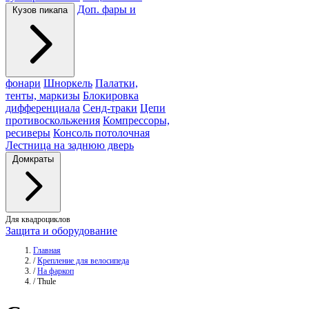
Доп. фары и
Кузов пикапа
фонари
Шноркель
Палатки,
тенты, маркизы
Блокировка
дифференциала
Сенд-траки
Цепи
противоскольжения
Компрессоры,
ресиверы
Консоль потолочная
Лестница на заднюю дверь
Домкраты
Для квадроциклов
Защита и оборудование
Главная
/
Крепление для велосипеда
/
На фаркоп
/
Thule