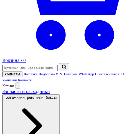
Корзина ·
0
▾
Алматы
Доставка
Подбор по VIN
Телеграм
WhatsApp
Способы оплаты
О
компании
Контакты
Каталог
Запчасти и расходники
Багажники, рейлинги, боксы