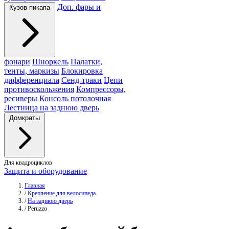
Доп. фары и
Кузов пикапа
фонари
Шноркель
Палатки,
тенты, маркизы
Блокировка
дифференциала
Сенд-траки
Цепи
противоскольжения
Компрессоры,
ресиверы
Консоль потолочная
Лестница на заднюю дверь
Домкраты
Для квадроциклов
Защита и оборудование
Главная
/
Крепление для велосипеда
/
На заднюю дверь
/
Peruzzo