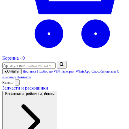
Корзина ·
0
▾
Алматы
Доставка
Подбор по VIN
Телеграм
WhatsApp
Способы оплаты
О
компании
Контакты
Каталог
Запчасти и расходники
Багажники, рейлинги, боксы