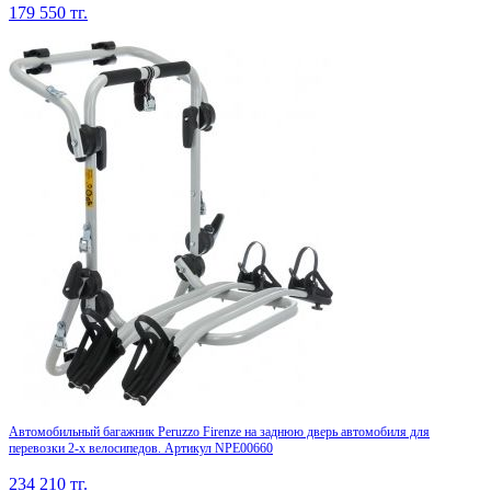
179 550
тг.
Автомобильный багажник Peruzzo Firenze на заднюю дверь автомобиля для
перевозки 2-х велосипедов. Артикул NPE00660
234 210
тг.