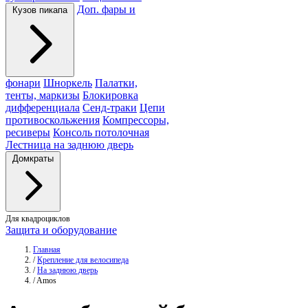
Доп. фары и
Кузов пикапа
фонари
Шноркель
Палатки,
тенты, маркизы
Блокировка
дифференциала
Сенд-траки
Цепи
противоскольжения
Компрессоры,
ресиверы
Консоль потолочная
Лестница на заднюю дверь
Домкраты
Для квадроциклов
Защита и оборудование
Главная
/
Крепление для велосипеда
/
На заднюю дверь
/
Amos