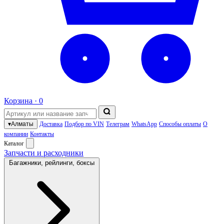
Корзина ·
0
▾
Алматы
Доставка
Подбор по VIN
Телеграм
WhatsApp
Способы оплаты
О
компании
Контакты
Каталог
Запчасти и расходники
Багажники, рейлинги, боксы