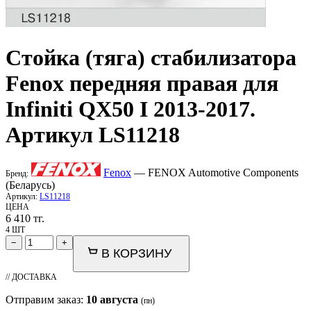
Стойка (тяга) стабилизатора
Fenox
передняя правая для
Infiniti QX50 I 2013-2017.
Артикул LS11218
Fenox
— FENOX Automotive Components
Бренд:
(Беларусь)
Артикул:
LS11218
ЦЕНА
6 410
тг.
4 ШТ
−
+
В КОРЗИНУ
// ДОСТАВКА
Отправим заказ:
10 августа
(пн)