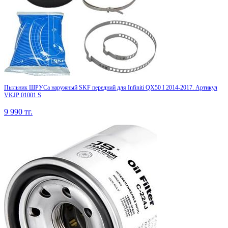
Пыльник ШРУСа наружный SKF передний для Infiniti QX50 I 2014-2017. Артикул
VKJP 01001 S
9 990
тг.