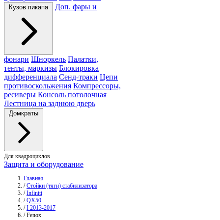
Доп. фары и
Кузов пикапа
фонари
Шноркель
Палатки,
тенты, маркизы
Блокировка
дифференциала
Сенд-траки
Цепи
противоскольжения
Компрессоры,
ресиверы
Консоль потолочная
Лестница на заднюю дверь
Домкраты
Для квадроциклов
Защита и оборудование
Главная
/
Стойки (тяги) стабилизатора
/
Infiniti
/
QX50
/
I 2013-2017
/
Fenox