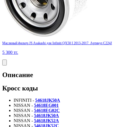
Масляный фильтр JS Asakashi для Infiniti QX50 I 2013-2017. Артикул C224J
5 300
тг.
Описание
Кросс коды
INFINITI -
54618JK50A
NISSAN -
54618EG001
NISSAN -
54618EG02C
NISSAN -
54618JK50A
NISSAN -
54618JK52A
NISSAN -
54618JK52C