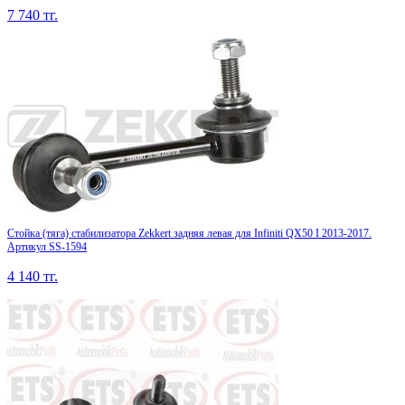
7 740
тг.
Стойка (тяга) стабилизатора Zekkert задняя левая для Infiniti QX50 I 2013-2017.
Артикул SS-1594
4 140
тг.