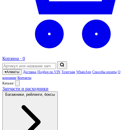
Корзина ·
0
▾
Алматы
Доставка
Подбор по VIN
Телеграм
WhatsApp
Способы оплаты
О
компании
Контакты
Каталог
Запчасти и расходники
Багажники, рейлинги, боксы