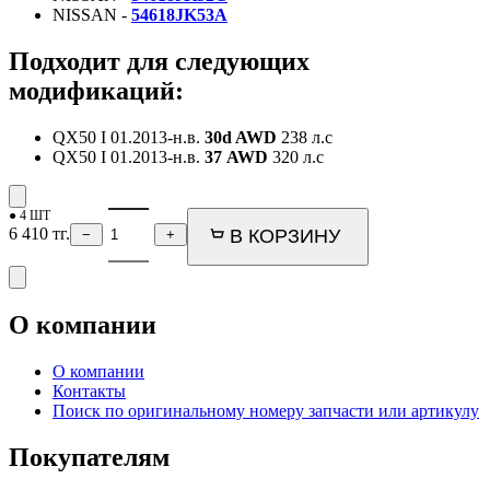
NISSAN -
54618JK53A
Подходит для следующих
модификаций:
QX50 I
01.2013-н.в.
30d AWD
238 л.с
QX50 I
01.2013-н.в.
37 AWD
320 л.с
● 4 ШТ
6 410
тг.
В КОРЗИНУ
−
+
О компании
О компании
Контакты
Поиск по оригинальному номеру запчасти или артикулу
Покупателям