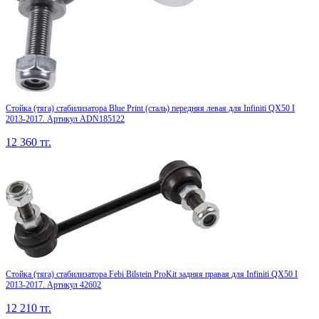
Стойка (тяга) стабилизатора Blue Print (сталь) передняя левая для Infiniti QX50 I
2013-2017. Артикул ADN185122
12 360
тг.
Стойка (тяга) стабилизатора Febi Bilstein ProKit задняя правая для Infiniti QX50 I
2013-2017. Артикул 42602
12 210
тг.