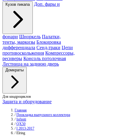
Доп. фары и
Кузов пикапа
фонари
Шноркель
Палатки,
тенты, маркизы
Блокировка
дифференциала
Сенд-траки
Цепи
противоскольжения
Компрессоры,
ресиверы
Консоль потолочная
Лестница на заднюю дверь
Домкраты
Для квадроциклов
Защита и оборудование
Главная
/
Прокладка выпускного коллектора
/
Infiniti
/
QX50
/
I 2013-2017
/
Elring