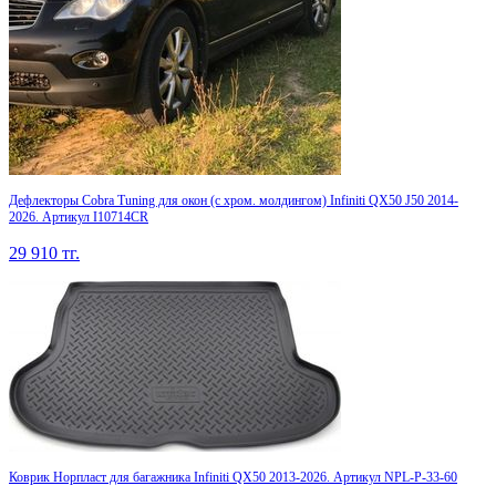
Дефлекторы Cobra Tuning для окон (c хром. молдингом) Infiniti QX50 J50 2014-
2026. Артикул I10714CR
29 910
тг.
Коврик Норпласт для багажника Infiniti QX50 2013-2026. Артикул NPL-P-33-60