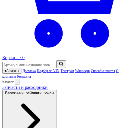
Корзина ·
0
▾
Алматы
Доставка
Подбор по VIN
Телеграм
WhatsApp
Способы оплаты
О
компании
Контакты
Каталог
Запчасти и расходники
Багажники, рейлинги, боксы