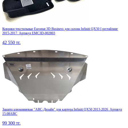
Коврики текстильные Euromat 3D Business для салона Infiniti QX50 I рестайлинг
2015-2017. Артикул EMC3D-002803
42 550
тг.
Защита алюминиевая "АВС-Дизайн" для картера Infiniti QX50 2013-2026. Артикул
15.08ABC
99 300
тг.