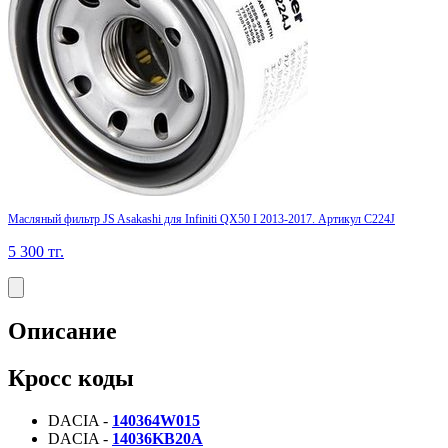
Масляный фильтр JS Asakashi для Infiniti QX50 I 2013-2017. Артикул C224J
5 300
тг.
Описание
Кросс коды
DACIA -
140364W015
DACIA -
14036KB20A