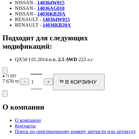
NISSAN -
140364W015
NISSAN -
14036AG010
NISSAN -
14036KB20A
RENAULT -
140364W015
RENAULT -
14036KB20A
Подходит для следующих
модификаций:
QX50 I
01.2014-н.в.
2.5 AWD
222 л.с
● 71 ШТ
7 670
тг.
В КОРЗИНУ
−
+
О компании
О компании
Контакты
Поиск по оригинальному номеру запчасти или артикулу