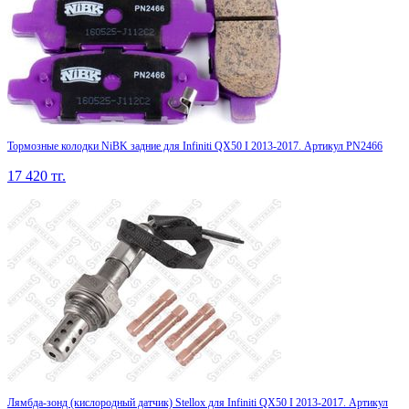
Тормозные колодки NiBK задние для Infiniti QX50 I 2013-2017. Артикул PN2466
17 420
тг.
Лямбда-зонд (кислородный датчик) Stellox для Infiniti QX50 I 2013-2017. Артикул