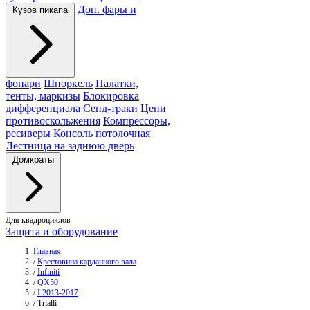
Доп. фары и
Кузов пикапа
фонари
Шноркель
Палатки,
тенты, маркизы
Блокировка
дифференциала
Сенд-траки
Цепи
противоскольжения
Компрессоры,
ресиверы
Консоль потолочная
Лестница на заднюю дверь
Домкраты
Для квадроциклов
Защита и оборудование
Главная
/
Крестовина карданного вала
/
Infiniti
/
QX50
/
I 2013-2017
/
Trialli