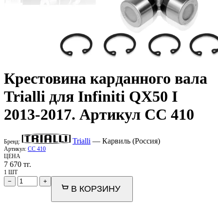
Крестовина карданного вала
Trialli
для Infiniti QX50 I
2013-2017. Артикул CC 410
Trialli
— Карвиль (Россия)
Бренд:
Артикул:
CC 410
ЦЕНА
7 670
тг.
1 ШТ
−
+
В КОРЗИНУ