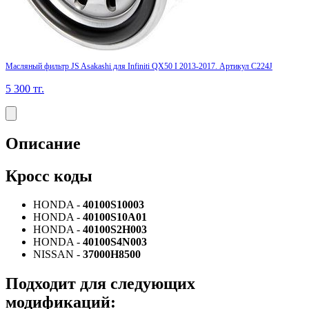
Масляный фильтр JS Asakashi для Infiniti QX50 I 2013-2017. Артикул C224J
5 300
тг.
Описание
Кросс коды
HONDA -
40100S10003
HONDA -
40100S10A01
HONDA -
40100S2H003
HONDA -
40100S4N003
NISSAN -
37000H8500
Подходит для следующих
модификаций: