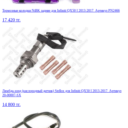
Тормозные колодки NiBK задние для Infiniti QX50 I 2013-2017. Артикул PN2466
17 420
тг.
Лямбда-зонд (кислородный датчик) Stellox для Infiniti QX50 I 2013-2017. Артикул
20-00007-SX
14 800
тг.