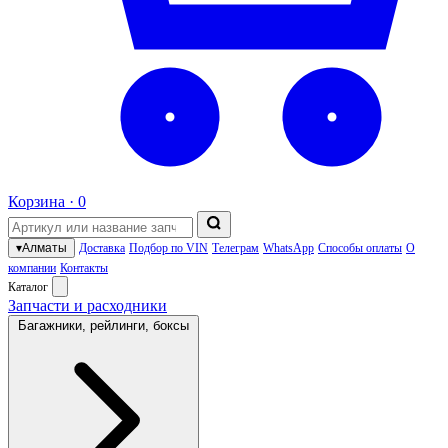
Корзина ·
0
▾
Алматы
Доставка
Подбор по VIN
Телеграм
WhatsApp
Способы оплаты
О
компании
Контакты
Каталог
Запчасти и расходники
Багажники, рейлинги, боксы