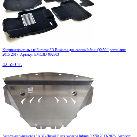
Коврики текстильные Euromat 3D Business для салона Infiniti QX50 I рестайлинг
2015-2017. Артикул EMC3D-002803
42 550
тг.
Защита алюминиевая "АВС-Дизайн" для картера Infiniti QX50 2013-2026. Артикул