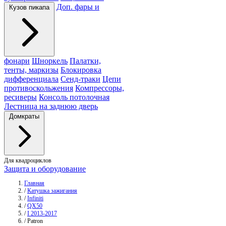
Доп. фары и
Кузов пикапа
фонари
Шноркель
Палатки,
тенты, маркизы
Блокировка
дифференциала
Сенд-траки
Цепи
противоскольжения
Компрессоры,
ресиверы
Консоль потолочная
Лестница на заднюю дверь
Домкраты
Для квадроциклов
Защита и оборудование
Главная
/
Катушка зажигания
/
Infiniti
/
QX50
/
I 2013-2017
/
Patron