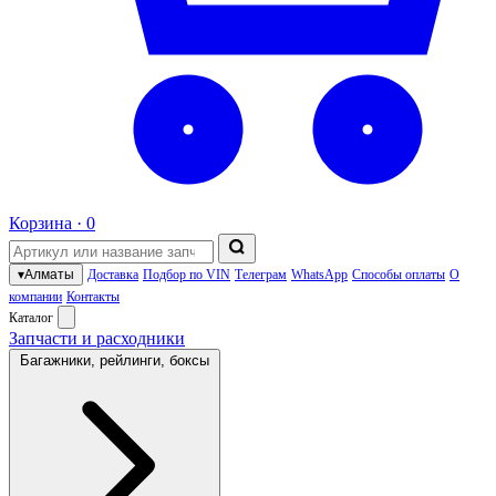
Корзина ·
0
▾
Алматы
Доставка
Подбор по VIN
Телеграм
WhatsApp
Способы оплаты
О
компании
Контакты
Каталог
Запчасти и расходники
Багажники, рейлинги, боксы