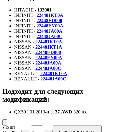
HITACHI -
133901
INFINITI -
224481KT0A
INFINITI -
22448ED000
INFINITI -
22448EY00A
INFINITI -
22448JA00A
INFINITI -
22448JA00C
NISSAN -
224481KT0A
NISSAN -
224481KT1A
NISSAN -
22448ED000
NISSAN -
22448EY00A
NISSAN -
22448JA00A
NISSAN -
22448JA00C
RENAULT -
224481KT0A
RENAULT -
22448JA00C
Подходит для следующих
модификаций:
QX50 I
01.2013-н.в.
37 AWD
320 л.с
● 15 ШТ