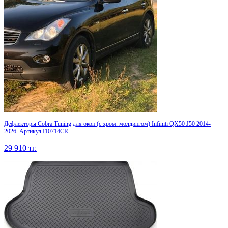
Дефлекторы Cobra Tuning для окон (c хром. молдингом) Infiniti QX50 J50 2014-
2026. Артикул I10714CR
29 910
тг.